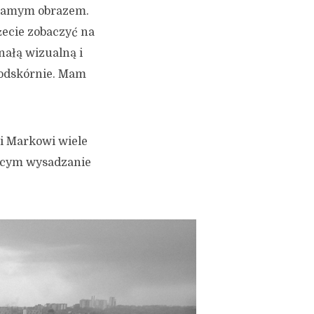
samym obrazem.
żecie zobaczyć na
onałą wizualną i
podskórnie. Mam
ki Markowi wiele
ującym wysadzanie