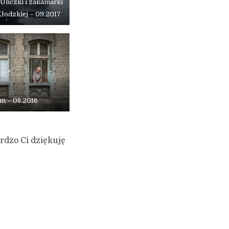
 Uliczki i zakamarki
łodzkiej – 09.2017
m – 08.2016
rdzo Ci dziękuję