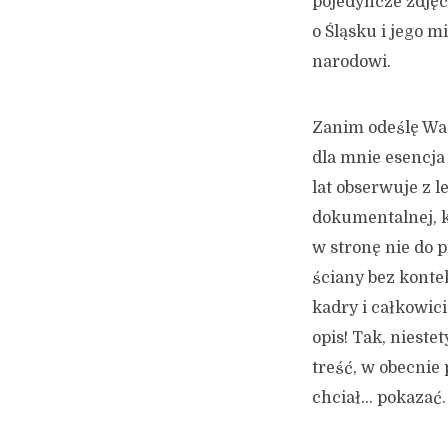
pojedyncze zdjęc
o Śląsku i jego 
narodowi.
Zanim odeślę Was
dla mnie esencja
lat obserwuje z 
dokumentalnej, k
w stronę nie do 
ściany bez konte
kadry i całkowic
opis! Tak, niest
treść, w obecnie 
chciał… pokazać.