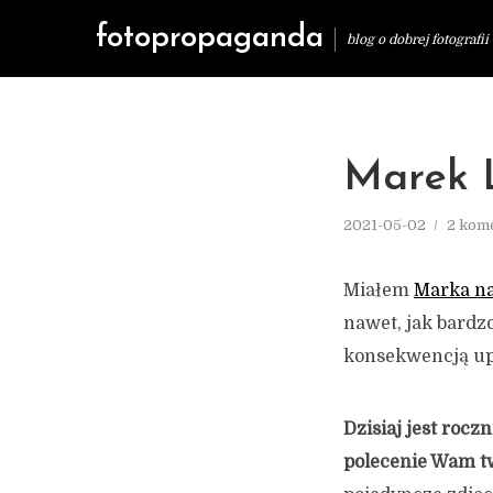
fotopropaganda
blog o dobrej fotografii
Marek L
2021-05-02
2 kom
Miałem
Marka na
nawet, jak bardzo
konsekwencją up
Dzisiaj jest rocz
polecenie Wam t