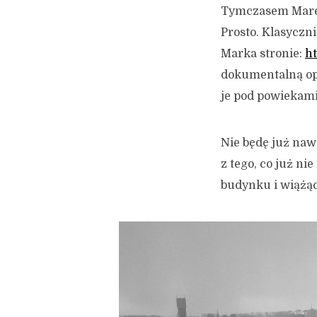
Tymczasem Mare
Prosto. Klasyczn
Marka stronie:
ht
dokumentalną op
je pod powiekami.
Nie będę już nawe
z tego, co już ni
budynku i wiążąc