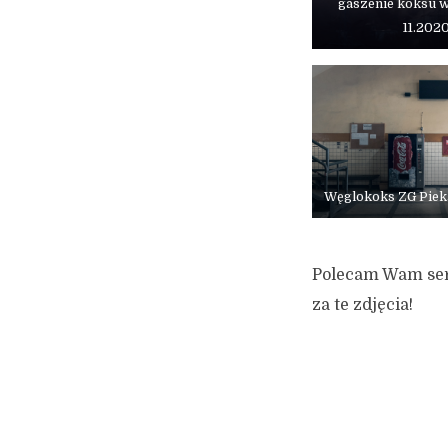
gaszenie koksu w
11.202
Węglokoks ZG Pieka
Polecam Wam serd
za te zdjęcia!