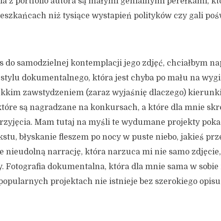
ia z portfolio autora są małymi genialnymi perełkami, k
mieszkańcach niż tysiące wystapień polityków czy gali p
 do samodzielnej kontemplacji jego zdjęć, chciałbym napi
 stylu dokumentalnego, która jest chyba po mału na wygi
lekkim zawstydzeniem (zaraz wyjaśnię dlaczego) kierunki 
tóre są nagradzane na konkursach, a które dla mnie skr
przyjęcia. Mam tutaj na myśli te wydumane projekty pok
kstu, błyskanie fleszem po nocy w puste niebo, jakieś 
ie nieudolną narrację, która narzuca mi nie samo zdjęcie
ety. Fotografia dokumentalna, która dla mnie sama w sobi
popularnych projektach nie istnieje bez szerokiego opisu,