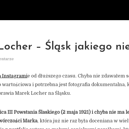
ocher – Śląsk jakiego n
entarze
 Instagrami
e od dłuższego czasu. Chyba nie zdawałem s
 wartościowa i potrzebna jest fotografia dokumentalna, k
rawia Marek Locher na Śląsku.
nica III Powstania Ślaskiego (2 maja 1921) i chyba nie ma 
wórczości Marka
, która już nie raz była doceniana w wie