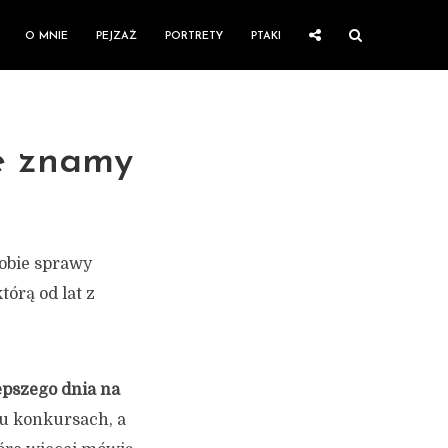
O MNIE
PEJZAŻ
PORTRETY
PTAKI
ie znamy
obie sprawy
tórą od lat z
lepszego dnia na
lu konkursach, a