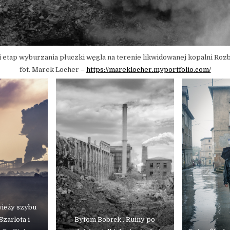
i etap wyburzania płuczki węgla na terenie likwidowanej kopalni Roz
fot. Marek Locher –
https://mareklocher.myportfolio.com/
wieży szybu
Szarlota i
Bytom Bobrek . Ruiny po