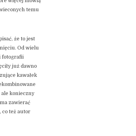
tóre więcej mówią
oświeconych temu
sać, że to jest
nięciu. Od wielu
fotografii
ęciły już dawno
azujące kawałek
przekombinowane
, ale konieczny
e ma zawierać
 co też autor