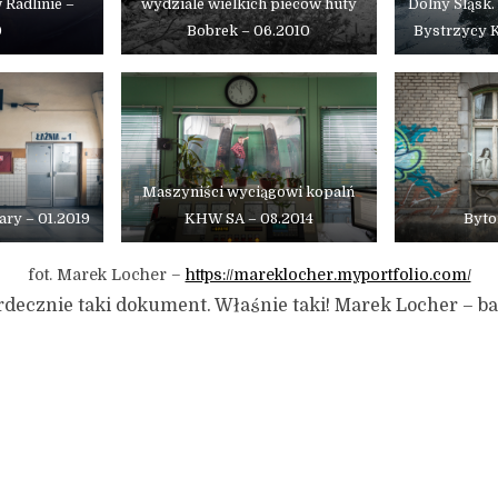
 Radlinie –
wydziale wielkich pieców huty
Dolny Śląsk.
0
Bobrek – 06.2010
Bystrzycy K
Maszyniści wyciągowi kopalń
ry – 01.2019
KHW SA – 08.2014
Byto
fot. Marek Locher –
https://mareklocher.myportfolio.com/
ecznie taki dokument. Właśnie taki! Marek Locher – ba