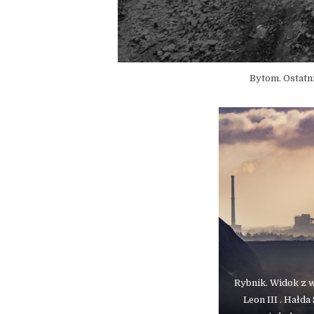
Bytom. Ostatn
Rybnik. Widok z 
Leon III . Hałda 