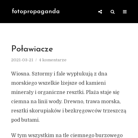
fotopropaganda
Poławiacze
2021-03-21
4 komentarze
Wiosna. Sztormy i fale wypłukują z dna
morskiego wszelkie lżejsze od kamieni
minerały i organiczne resztki. Plaża staje się
ciemna na linii wody. Drewno, trawa morska,
resztki skorupiaków i bezkręgowców trzeszczą
pod butami.
W tym wszystkim na tle ciemnego burzowego