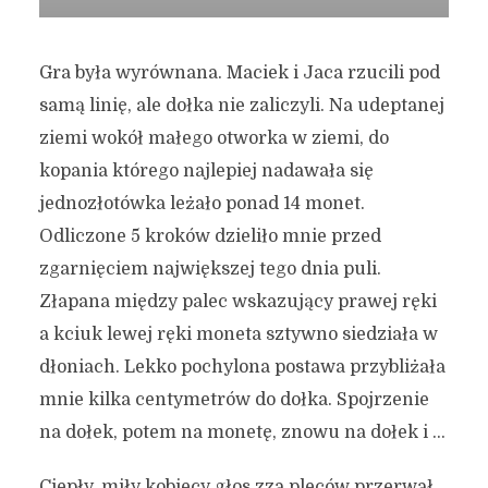
Gra była wyrównana. Maciek i Jaca rzucili pod
samą linię, ale dołka nie zaliczyli. Na udeptanej
ziemi wokół małego otworka w ziemi, do
kopania którego najlepiej nadawała się
jednozłotówka leżało ponad 14 monet.
Odliczone 5 kroków dzieliło mnie przed
zgarnięciem największej tego dnia puli.
Złapana między palec wskazujący prawej ręki
a kciuk lewej ręki moneta sztywno siedziała w
dłoniach. Lekko pochylona postawa przybliżała
mnie kilka centymetrów do dołka. Spojrzenie
na dołek, potem na monetę, znowu na dołek i …
Ciepły, miły kobiecy głos zza pleców przerwał