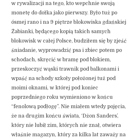
w rywalizacji na tego, kto wepchnie swoją
monetę do dołka jako pierwszy. Było tuż po
ósmej rano i na 9 piętrze blokowiska gdańskiej
Żabianki, będącego kopią takich samych
blokowisk w całej Polsce, budziłem się by zjeść
śniadanie, wyprowadzić psa i zbiec potem po
schodach, skręcić w bramę pod blokiem,
przeskoczyć wąski trawnik pod balkonami i
wpaść na schody szkoły położonej tuż pod
moimi oknami, w której pod koniec
poprzedniego roku wymieniono w końcu
“fenolową podłogę”. Nie miałem wtedy pojęcia,
że na drugim końcu świata, ‘Dżon Sanders’,
który nie lubił zim, których nie znał, otwiera
właśnie magazyn, który za kilka lat zaważy na