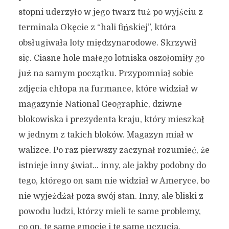
stopni uderzyło w jego twarz tuż po wyjściu z
terminala Okęcie z “hali fińskiej”, która
obsługiwała loty międzynarodowe. Skrzywił
się. Ciasne hole małego lotniska oszołomiły go
już na samym początku. Przypomniał sobie
zdjęcia chłopa na furmance, które widział w
magazynie National Geographic, dziwne
blokowiska i prezydenta kraju, który mieszkał
w jednym z takich bloków. Magazyn miał w
walizce. Po raz pierwszy zaczynał rozumieć, że
istnieje inny świat… inny, ale jakby podobny do
tego, którego on sam nie widział w Ameryce, bo
nie wyjeżdżał poza swój stan. Inny, ale bliski z
powodu ludzi, którzy mieli te same problemy,
co on, te same emocje i te same uczucia.