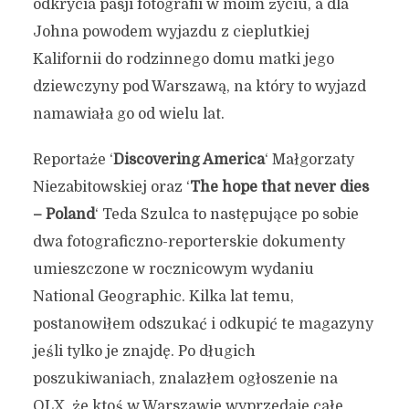
odkrycia pasji fotografii w moim życiu, a dla
Johna powodem wyjazdu z cieplutkiej
Kalifornii do rodzinnego domu matki jego
dziewczyny pod Warszawą, na który to wyjazd
namawiała go od wielu lat.
Reportaże ‘
Discovering America
‘ Małgorzaty
Niezabitowskiej oraz ‘
The hope that never dies
– Poland
‘ Teda Szulca to następujące po sobie
dwa fotograficzno-reporterskie dokumenty
umieszczone w rocznicowym wydaniu
National Geographic. Kilka lat temu,
postanowiłem odszukać i odkupić te magazyny
jeśli tylko je znajdę. Po długich
poszukiwaniach, znalazłem ogłoszenie na
OLX, że ktoś w Warszawie wyprzedaje całe