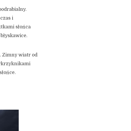
odrabialny.
czas i
ztkami słońca
 błyskawice.
ą. Zimny wiatr od
ykrzyknikami
słońce.