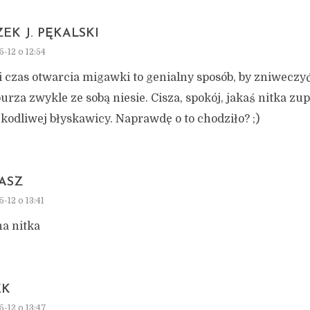
EK J. PĘKALSKI
5-12 o 12:54
 czas otwarcia migawki to genialny sposób, by zniweczy
burza zwykle ze sobą niesie. Cisza, spokój, jakaś nitka zu
kodliwej błyskawicy. Naprawdę o to chodziło? ;)
ASZ
-12 o 13:41
na nitka
EK
5-12 o 13:47