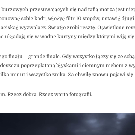
burzowych przesuwających się nad taflą morza jest niep
nować sobie kadr, włożyć filtr 10 stopów, ustawić długi 
aciskać wyzwalacz. Światło zrobi resztę. Oświetlone res
me układają się w wodne kurtyny między którymi wiją się
iego finału – grande finale. Gdy wszystko łączy się ze sob
 deszczu poprzeplataną błyskami i ciemnym niebem z w
ilka minut i wszystko znika. Za chwilę znowu pojawi się 
. Rzecz dobra. Rzecz warta fotografii.