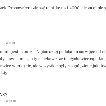
ek. Próbowałem złapać te nitkę na 1/4000, ale za cholere
T
-12 o 18:21
mita jest ta burza. Najbardziej podoba mi się zdjęcie 1 i 
błyskawicami są o tyle ciekawe, że te błyskawice są takie
awice w mieście, ale wszystkie były rozgałęzione jak drze
lały.
ARY
5-12 o 19:49