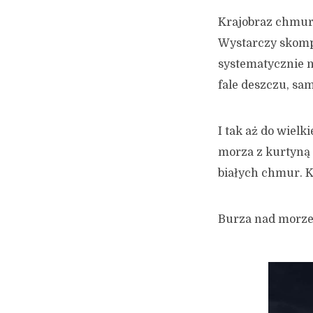
Krajobraz chmur 
Wystarczy skompo
systematycznie n
fale deszczu, sa
I tak aż do wielk
morza z kurtyną
białych chmur. K
Burza nad morzem