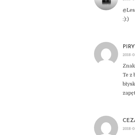
@Lesz
:):)
PIRY
2018-05
Znako
Te z 
błysk
zapęt
CEZ
2018-0