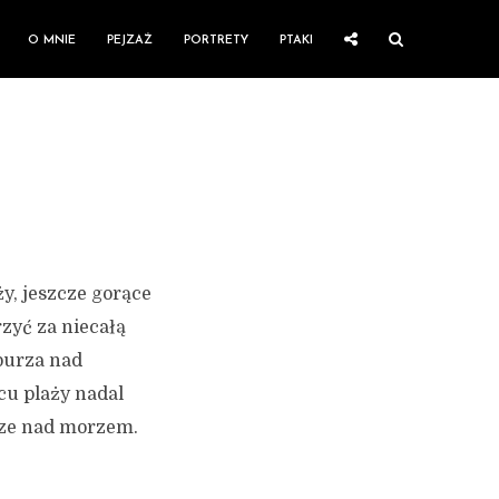
O MNIE
PEJZAŻ
PORTRETY
PTAKI
y, jeszcze gorące
rzyć za niecałą
 burza nad
cu plaży nadal
urze nad morzem.