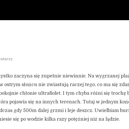
ntarzy
tko zaczyna się zupełnie niewinnie. Na wygrzanej plaż
 w ostrym słońcu nie zwiastują raczej tego, co ma się zda
okojnie chłonie ultrafiolet. I tym chyba różni się trochę
tóra pojawia się na innych terenach. Tutaj w jednym koń
odczas gdy 500m dalej grzmi i leje deszcz. Uwielbiam b
esie się po wodzie kilka razy potężniej niż na lądzie.