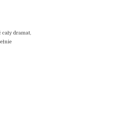
ć cały dramat,
pełnie