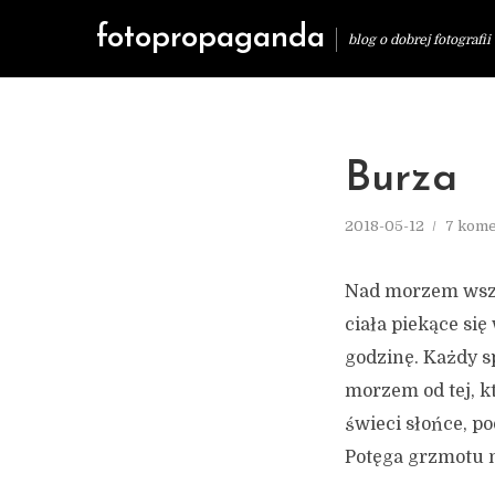
fotopropaganda
blog o dobrej fotografii
Burza
2018-05-12
7 kome
Nad morzem wszys
ciała piekące się
godzinę. Każdy sp
morzem od tej, k
świeci słońce, p
Potęga grzmotu ni