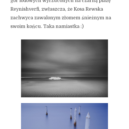
gór lodowych wyrzuconych na czarną plażę
Reynishverfi, zwłaszcza, że Kosa Rewska
zachwyca zawalonym złomem śnieżnym na
swoim końcu. Taka namiastka :)