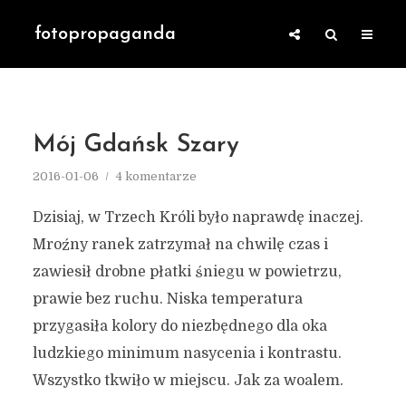
fotopropaganda
Mój Gdańsk Szary
2016-01-06
4 komentarze
Dzisiaj, w Trzech Króli było naprawdę inaczej.
Mroźny ranek zatrzymał na chwilę czas i
zawiesił drobne płatki śniegu w powietrzu,
prawie bez ruchu. Niska temperatura
przygasiła kolory do niezbędnego dla oka
ludzkiego minimum nasycenia i kontrastu.
Wszystko tkwiło w miejscu. Jak za woalem.