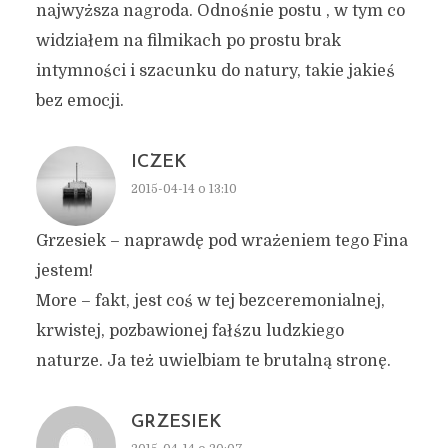
najwyższa nagroda. Odnośnie postu , w tym co
widziałem na filmikach po prostu brak
intymności i szacunku do natury, takie jakieś
bez emocji.
ICZEK
2015-04-14 o 13:10
Grzesiek – naprawdę pod wrażeniem tego Fina
jestem!
More – fakt, jest coś w tej bezceremonialnej,
krwistej, pozbawionej fałśzu ludzkiego
naturze. Ja też uwielbiam te brutalną stronę.
GRZESIEK