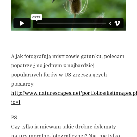
A jak fotografują mistrzowie gatunku, polecam
popatrzeć na jednym z najbardziej
popularnych forów w US zrzeszających
ptasiarzy:
http://www.naturescapes.net/portfolios/listimages.p
id=1
PS
Czy tylko ja miewam takie drobne dylematy
natury moralno-fotograficznej? Nie, nie tylko