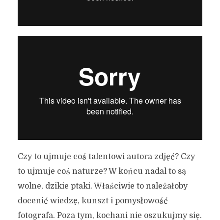
Czy to ujmuje coś talentowi autora zdjęć? Czy
to ujmuje coś naturze? W końcu nadal to są
wolne, dzikie ptaki. Właściwie to należałoby
docenić wiedzę, kunszt i pomysłowość
fotografa. Poza tym, kochani nie oszukujmy się.