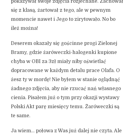
pokazywał swoje zdjęcia rozjechane. Zachował
się z klasą, żartował z tego, ale w pewnym
momencie nawet i Jego to zirytowało. No bo
ileż można!
Deserem okazały się gościnne progi Zielonej
Bramy, gdzie żaróweczki-halogenki kupione
chyba w OBI za 3zł miały niby oświetlać
dopracowane w każdym detalu prace Olafa. O
żesz ty w mordę! Nie byłem w stanie oglądnąć
żadnego zdjęcia, aby nie rzucać nań własnego
cienia. Pisałem już o tym przy okazji wystawy
Polski Akt parę miesięcy temu. Żaróweczki są
te same.
Ja wiem… połowa z Was już dalej nie czyta. Ale