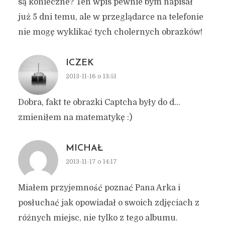
są konieczne? Ten wpis pewnie bym napisał
już 5 dni temu, ale w przeglądarce na telefonie
nie mogę wyklikać tych cholernych obrazków!
ICZEK
2013-11-16 o 13:51
Dobra, fakt te obrazki Captcha były do d…
zmieniłem na matematykę :)
MICHAŁ
2013-11-17 o 14:17
Miałem przyjemność poznać Pana Arka i
posłuchać jak opowiadał o swoich zdjęciach z
różnych miejsc, nie tylko z tego albumu.