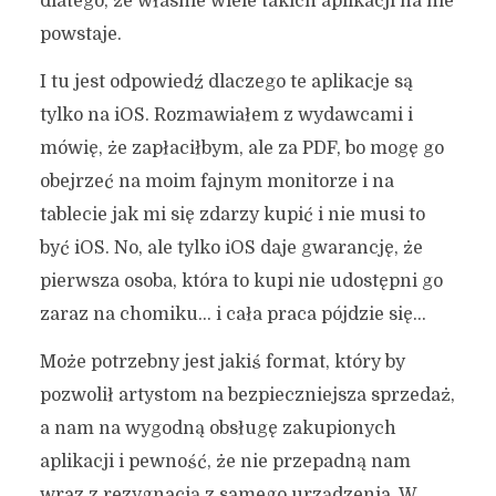
dlatego, że własnie wiele takich aplikacji na nie
powstaje.
I tu jest odpowiedź dlaczego te aplikacje są
tylko na iOS. Rozmawiałem z wydawcami i
mówię, że zapłaciłbym, ale za PDF, bo mogę go
obejrzeć na moim fajnym monitorze i na
tablecie jak mi się zdarzy kupić i nie musi to
być iOS. No, ale tylko iOS daje gwarancję, że
pierwsza osoba, która to kupi nie udostępni go
zaraz na chomiku… i cała praca pójdzie się…
Może potrzebny jest jakiś format, który by
pozwolił artystom na bezpieczniejsza sprzedaż,
a nam na wygodną obsługę zakupionych
aplikacji i pewność, że nie przepadną nam
wraz z rezygnacją z samego urządzenia. W