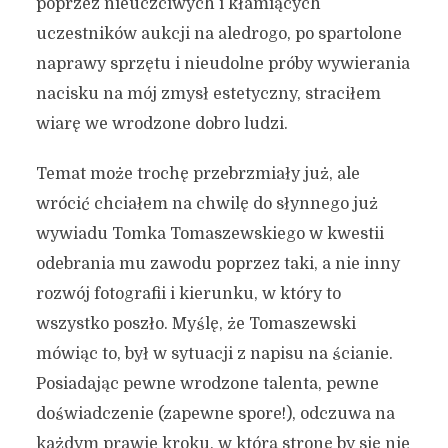
poprzez nieuczciwych i kłamiących
uczestników aukcji na aledrogo, po spartolone
naprawy sprzętu i nieudolne próby wywierania
nacisku na mój zmysł estetyczny, straciłem
wiarę we wrodzone dobro ludzi.
Temat może trochę przebrzmiały już, ale
wrócić chciałem na chwilę do słynnego już
wywiadu Tomka Tomaszewskiego w kwestii
odebrania mu zawodu poprzez taki, a nie inny
rozwój fotografii i kierunku, w który to
wszystko poszło. Myślę, że Tomaszewski
mówiąc to, był w sytuacji z napisu na ścianie.
Posiadając pewne wrodzone talenta, pewne
doświadczenie (zapewne spore!), odczuwa na
każdym prawie kroku, w którą stronę by się nie