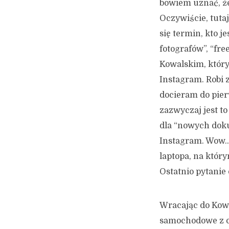
bowiem uznać, że
Oczywiście, tuta
się termin, kto 
fotografów”, “fr
Kowalskim, który 
Instagram. Robi 
docieram do pier
zazwyczaj jest t
dla “nowych dok
Instagram. Wow…
laptopa, na któr
Ostatnio pytanie 
Wracając do Kowal
samochodowe z ok