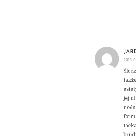
JAR
2013-0
Śled
takż
estet
jej u
nośni
forma
tack
brud