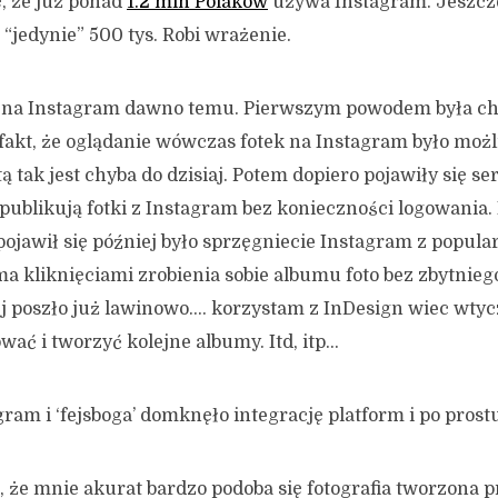
ię, że już ponad
1.2 mln Polaków
używa Instagram. Jeszcz
 “jedynie” 500 tys. Robi wrażenie.
 na Instagram dawno temu. Pierwszym powodem była ch
fakt, że oglądanie wówczas fotek na Instagram było możl
ztą tak jest chyba do dzisiaj. Potem dopiero pojawiły się s
e publikują fotki z Instagram bez konieczności logowania
ojawił się później było sprzęgniecie Instagram z popula
a kliknięciami zrobienia sobie albumu foto bez zbytnieg
ej poszło już lawinowo…. korzystam z InDesign wiec wtyc
wać i tworzyć kolejne albumy. Itd, itp…
ram i ‘fejsboga’ domknęło integrację platform i po prost
 że mnie akurat bardzo podoba się fotografia tworzona p