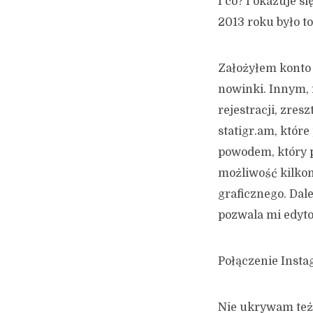
I co? I okazuje s
2013 roku było to
Założyłem konto
nowinki. Innym, 
rejestracji, zres
statigr.am, któr
powodem, który p
możliwość kilkom
graficznego. Dal
pozwala mi edyto
Połączenie Instag
Nie ukrywam też,