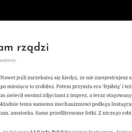
am rządzi
mentarzy
Nawet jeśli zarzekałeś się kiedyś, że nie zarejestrujesz s
 po miesiącu to zrobiłeś. Potem przyszła era ‘fejsbóg’ i też
tam świecił swoimi zdjęciami z imprez, a teraz otagowany
Dokładnie temu samemu mechanizmowi podlega Instagra
chłam, amatorka. Same przefiltrowane fotki. Z niczego robi 