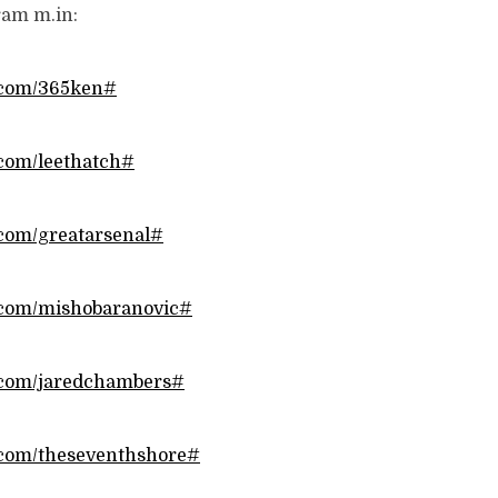
ram m.in:
m.com/365ken#
.com/leethatch#
.com/greatarsenal#
m.com/mishobaranovic#
m.com/jaredchambers#
m.com/theseventhshore#