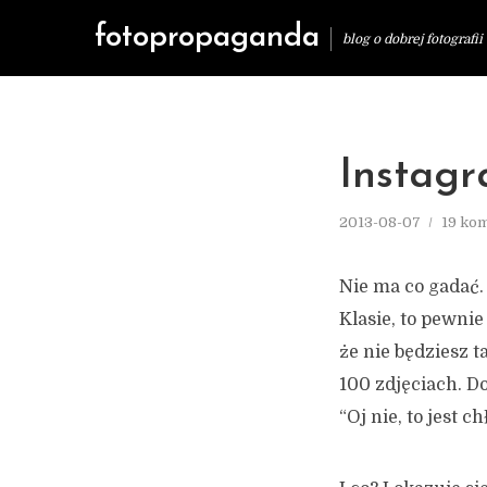
fotopropaganda
blog o dobrej fotografii
Instagr
2013-08-07
19 ko
Nie ma co gadać. 
Klasie, to pewnie
że nie będziesz 
100 zdjęciach. 
“Oj nie, to jest 