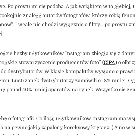
. Po prostu mi się podoba. A jak wsiąkłem w to głębiej, to
pokojnie znaleźć autorów/fotografów, którzy robią feno
nów”. I wcale nie chodzi wyłącznie o filtry… po prostu zm
j.
oście liczby użytkowników Instagram zbiegła się z danym
pońskie stowarzyszenie producentów foto” (
CIPA
) o olb
 do dystrybutorów. W klasie kompaktów wysłano o prawi
temu. Lustrzanek dystrybutorzy zamówili o 18% mniej. Og
hę ponad 40% mniej aparatów na rynek. Wszystko się zga
chę o fotografii. Co ilość użytkowników Instagram ma ws
ta na pewno jakiś zapalony koreksowy krętacz :) A no w s