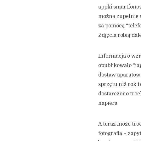
appki smartfonowe
można zupełnie s
za pomocą “telefo
Zdjęcia robią dale
Informacja o wzr
opublikowało “ja
dostaw aparatów
sprzętu niż rok 
dostarczono troc
napiera.
A teraz może tro
fotografią – zapy