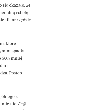
 się okazało, że
menalną robotę
ienili narzędzie.
i, które
rzymim spadku
e 50% mniej
ólnie,
dza. Postęp
pólnego z
umie nic. Jeśli