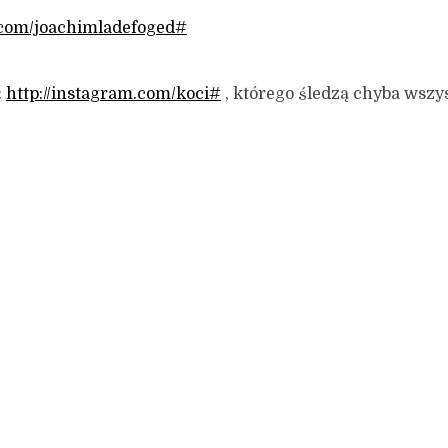
.com/joachimladefoged#
:
http://instagram.com/koci#
, którego śledzą chyba wszys