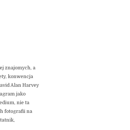
ej znajomych, a
ety, konwencja
David Alan Harvey
stagram jako
edium, nie ta
h fotografii na
tatnik,