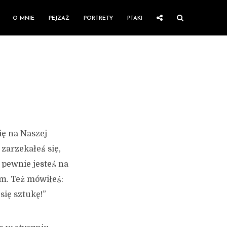
O MNIE
PEJZAŻ
PORTRETY
PTAKI
ię na Naszej
 zarzekałeś się,
 pewnie jesteś na
m. Też mówiłeś:
się sztukę!”