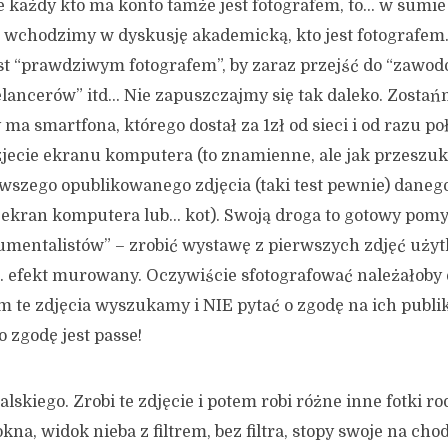
 każdy kto ma konto tamże jest fotografem, to… w sumi
j wchodzimy w dyskusję akademicką, kto jest fotografem
jest “prawdziwym fotografem”, by zaraz przejść do “zawo
eelancerów” itd… Nie zapuszczajmy się tak daleko. Zost
ma smartfona, którego dostał za 1zł od sieci i od razu po
zjecie ekranu komputera (to znamienne, ale jak przeszuku
wszego opublikowanego zdjęcia (taki test pewnie) daneg
o ekran komputera lub… kot). Swoją droga to gotowy pom
umentalistów” – zrobić wystawę z pierwszych zdjęć uży
 efekt murowany. Oczywiście sfotografować należałoby
ym te zdjęcia wyszukamy i NIE pytać o zgodę na ich publi
o zgodę jest passe!
skiego. Zrobi te zdjęcie i potem robi różne inne fotki ro
na, widok nieba z filtrem, bez filtra, stopy swoje na ch