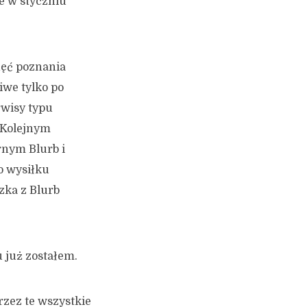
e w styczniu
ęć poznania
iwe tylko po
erwisy typu
. Kolejnym
rnym Blurb i
o wysiłku
zka z Blurb
u już zostałem.
rzez te wszystkie