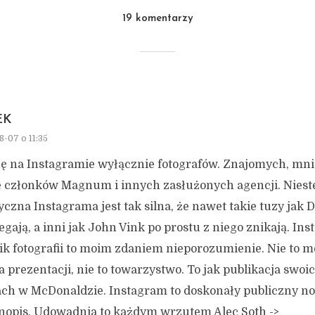
19 komentarzy
EK
8-07 o 11:35
zę na Instagramie wyłącznie fotografów. Znajomych, mni
e członków Magnum i innych zasłużonych agencji. Niest
yczna Instagrama jest tak silna, że nawet takie tuzy jak 
legają, a inni jak John Vink po prostu z niego znikają. In
k fotografii to moim zdaniem nieporozumienie. Nie to m
 prezentacji, nie to towarzystwo. To jak publikacja swoic
ach w McDonaldzie. Instagram to doskonały publiczny no
nopis. Udowadnia to każdym wrzutem Alec Soth ->