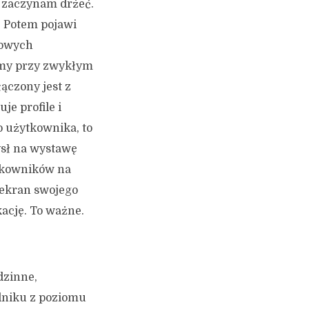
e zaczynam drżeć.
. Potem pojawi
dowych
ańmy przy zwykłym
łączony jest z
je profile i
o użytkownika, to
ysł na wystawę
tkowników na
 ekran swojego
kację. To ważne.
dzinne,
odniku z poziomu