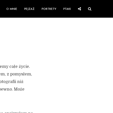
O MNIE
PEJZAŻ
PORTRETY
PTAKI
iemy całe życie.
tem, z pomysłem,
otografii niż
a pewno. Może