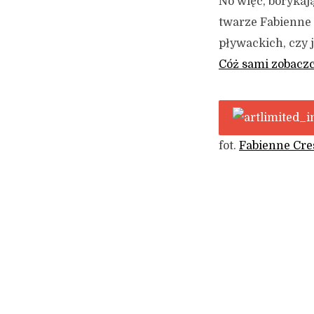
No więc, borykaj
twarze Fabienne C
pływackich, czy j
Cóż sami zobaczc
fot.
Fabienne Cre