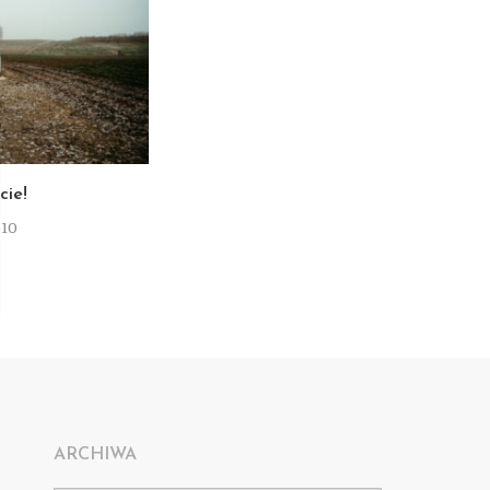
T
cie!
-10
ARCHIWA