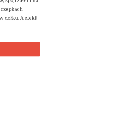
ów, spojrzałem na
w czepkach
w dołku. A efekt!