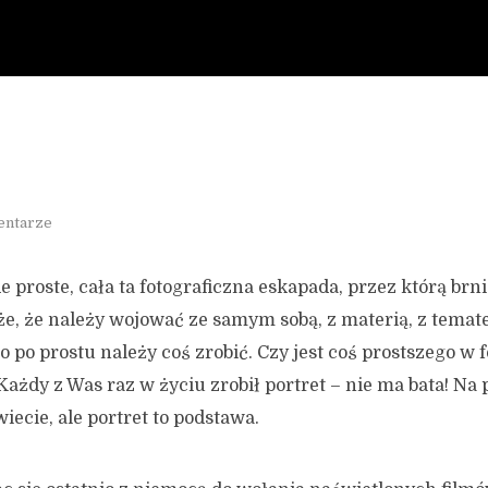
entarze
de proste, cała ta fotograficzna eskapada, przez którą brn
, że należy wojować ze samym sobą, z materią, z tema
o po prostu należy coś zrobić. Czy jest coś prostszego w f
 Każdy z Was raz w życiu zrobił portret – nie ma bata! N
iecie, ale portret to podstawa.