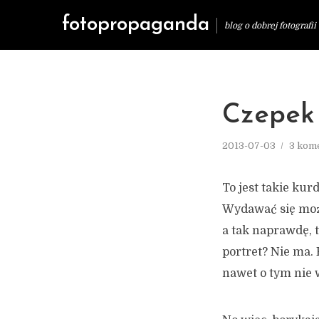
fotopropaganda
blog o dobrej fotografii
Czepek
2013-07-03
3 kom
To jest takie kur
Wydawać się może
a tak naprawdę, t
portret? Nie ma.
nawet o tym nie w