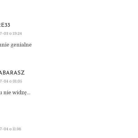
E33
7-03 o 19:24
mnie genialne
ABARASZ
7-04 o 01:05
tu nie widzę…
7-04 o 11:36