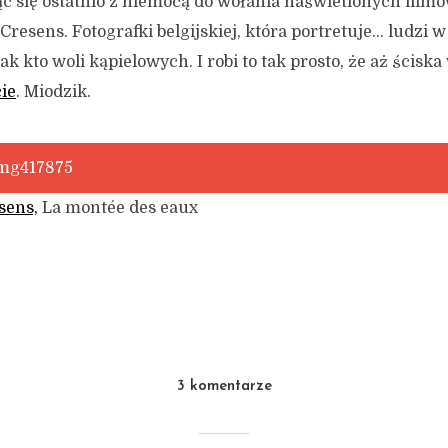
ąc się ostatnio z niemocą do wołania naświetlonych film
resens. Fotografki belgijskiej, która portretuje… ludzi 
ak kto woli kąpielowych. I robi to tak prosto, że aż ściska 
ie
. Miodzik.
sens,
La montée des eaux
3 komentarze