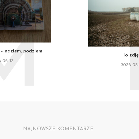
M
– naziem, podziem
To zdję
-06-13
2026-05
NAJNOWSZE KOMENTARZE