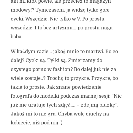
akt mi ktoś powie, ale przecież to magazyn
modowy!? Tymczasem, ja widzę tylko gołe
cycki. Wszędzie. Nie tylko w V. Po prostu
wszędzie. I to bez artyzmu… po prostu naga
baba.
W każdym razie… jakoś mnie to martwi. Bo co
dalej? Cycki są. Tyłki są. Zmierzamy do
czystego porno w fashion? Bo dalej już nie za
wiele zostaje..? Trochę to przykre. Przykre, bo
takie to proste. Jak znane powiedzenie
fotografa do modelki podczas marnej sesji: “Nic
już nie uratuje tych zdjęć…. – zdejmij bluzkę”.
Jakoś mi to nie gra. Chyba wolę ciuchy na
kobiecie, niż pod nią :)