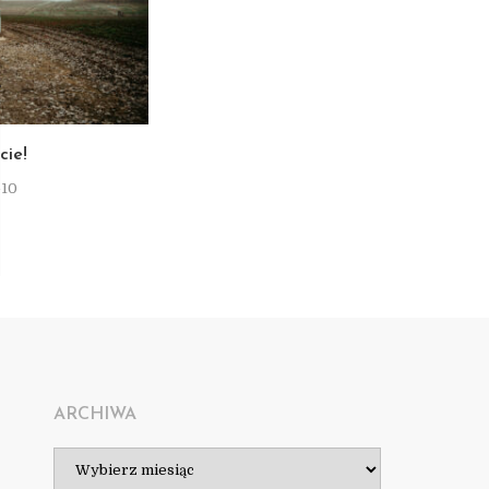
T
cie!
-10
ARCHIWA
Archiwa