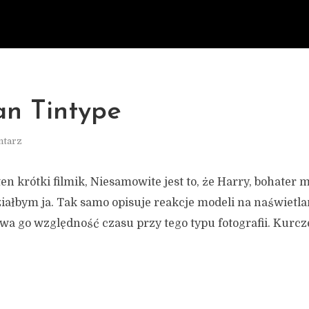
an Tintype
ntarz
n krótki filmik, Niesamowite jest to, że Harry, bohater 
iałbym ja. Tak samo opisuje reakcje modeli na naświetla
a go względność czasu przy tego typu fotografii. Kurcze