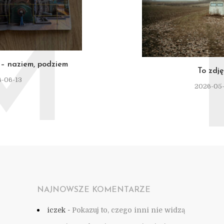
M
– naziem, podziem
To zdję
-06-13
2026-05
NAJNOWSZE KOMENTARZE
iczek
-
Pokazuj to, czego inni nie widzą