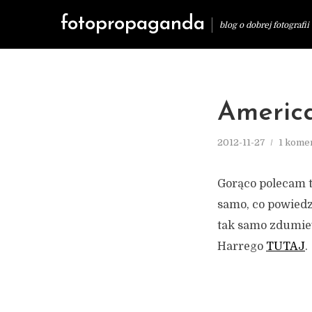
fotopropaganda
blog o dobrej fotografii
Americ
2012-11-27
1 kome
Gorąco polecam te
samo, co powiedz
tak samo zdumiew
Harrego
TUTAJ
.