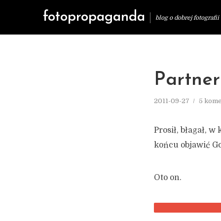
fotopropaganda
blog o dobrej fotografii
Partner
2011-09-27
5 kome
Prosił, błagał, 
końcu objawić Go
Oto on.