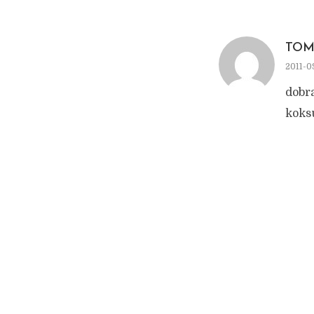
TOM
2011-0
dobra
koksu