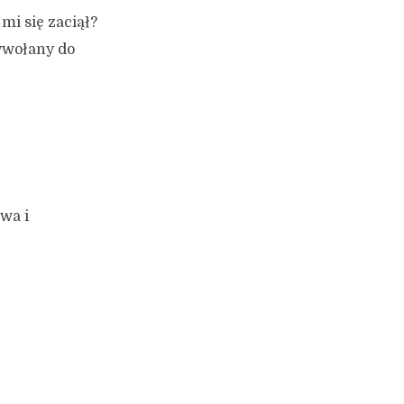
 mi się zaciął?
wywołany do
wa i