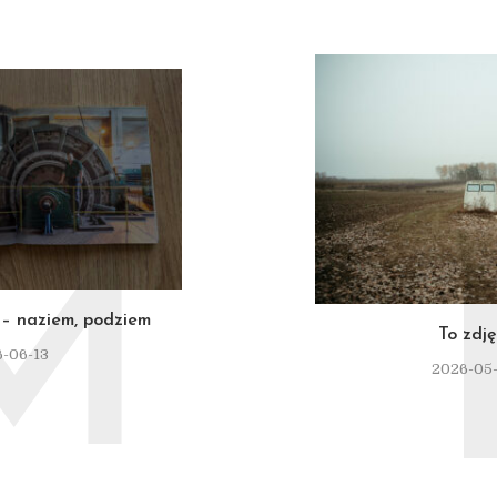
M
– naziem, podziem
To zdję
-06-13
2026-05