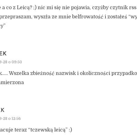
 a co z Leicą? ;) nic mi się nie pojawia, czyżby czytnik rss
 przepraszam, wyszła ze mnie belfrowatość i zostałeś “
cy”
EK
9-28 o 09:50
k….. Wszelka zbieżność nazwisk i okoliczności przypadko
amierzona
EK
9-28 o 12:56
acuje teraz “tczewską leicą” :)