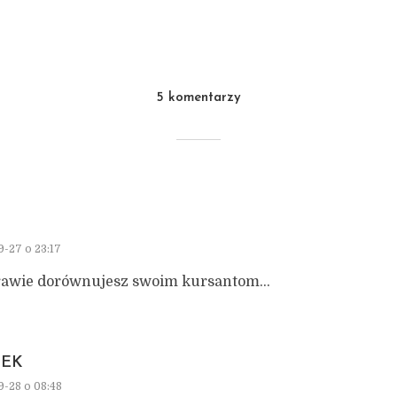
5 komentarzy
9-27 o 23:17
rawie dorównujesz swoim kursantom…
EK
9-28 o 08:48