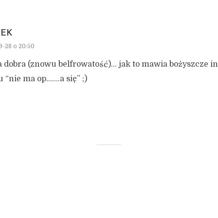
EK
9-28 o 20:50
 dobra (znowu belfrowatość)… jak to mawia bożyszcze int
 “nie ma op…….a się” ;)