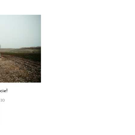
T
cie!
-10