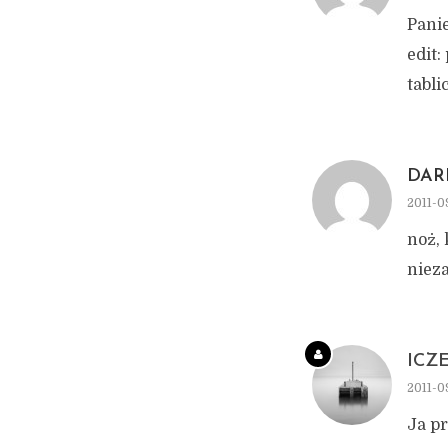
Panie
edit:
tabli
DAR
2011-0
noż, 
niez
ICZ
2011-0
Ja pr