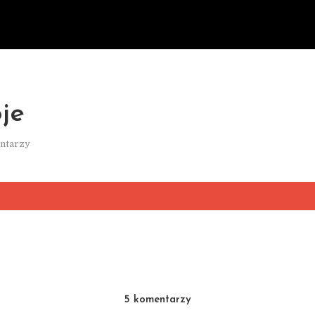
je
ntarzy
5 komentarzy