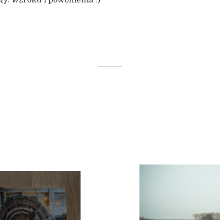
y: wzroku i powonienia :)