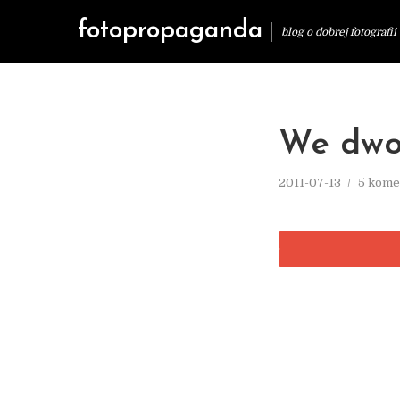
fotopropaganda
blog o dobrej fotografii
We dwo
2011-07-13
5 kome