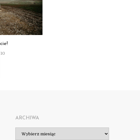
T
cie!
-10
ARCHIWA
Archiwa