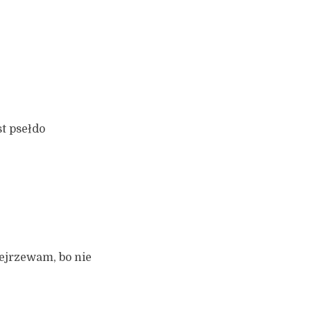
st psełdo
dejrzewam, bo nie