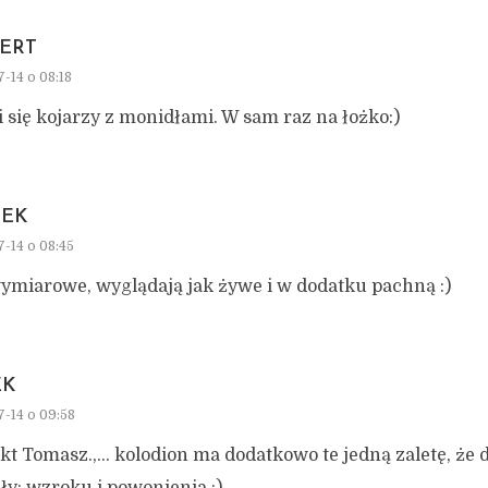
ERT
7-14 o 08:18
 się kojarzy z monidłami. W sam raz na łożko:)
EK
7-14 o 08:45
wymiarowe, wyglądają jak żywe i w dodatku pachną :)
EK
7-14 o 09:58
kt Tomasz.,… kolodion ma dodatkowo te jedną zaletę, że 