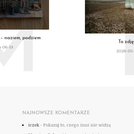
M
– naziem, podziem
To zdję
-06-13
2026-05
NAJNOWSZE KOMENTARZE
iczek
-
Pokazuj to, czego inni nie widzą