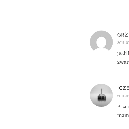
GRZ
2011-0
jeśli
zwar
ICZ
2011-07
Przec
mam a