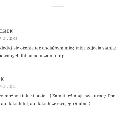
ESIEK
7-13 o 21:08
 kiedyś się ożenie też chciałbym mieć takie zdjęcia zamia
iowanych fot na polu,zamku itp.
EK
-13 o 21:11
a można i takie i takie.. :) Zamki też mają swą urodę. Po
ni takich fot, ani takich ze swojego ślubu :)