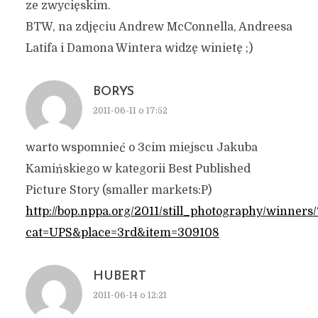
ze zwycięskim.
BTW, na zdjęciu Andrew McConnella, Andreesa
Latifa i Damona Wintera widzę winietę ;)
BORYS
2011-06-11 o 17:52
warto wspomnieć o 3cim miejscu Jakuba
Kamińskiego w kategorii Best Published
Picture Story (smaller markets:P)
http://bop.nppa.org/2011/still_photography/winners/
cat=UPS&place=3rd&item=309108
HUBERT
2011-06-14 o 12:21