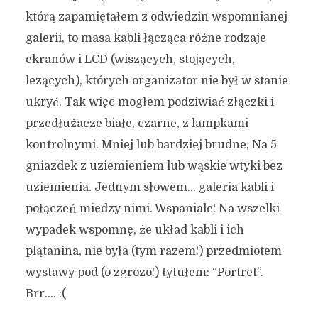
którą zapamiętałem z odwiedzin wspomnianej
galerii, to masa kabli łącząca różne rodzaje
ekranów i LCD (wiszących, stojących,
lezących), których organizator nie był w stanie
ukryć. Tak więc mogłem podziwiać złączki i
przedłużacze białe, czarne, z lampkami
kontrolnymi. Mniej lub bardziej brudne, Na 5
gniazdek z uziemieniem lub wąskie wtyki bez
uziemienia. Jednym słowem… galeria kabli i
połączeń między nimi. Wspaniale! Na wszelki
wypadek wspomnę, że układ kabli i ich
plątanina, nie była (tym razem!) przedmiotem
wystawy pod (o zgrozo!) tytułem: “Portret”.
Brr…. :(