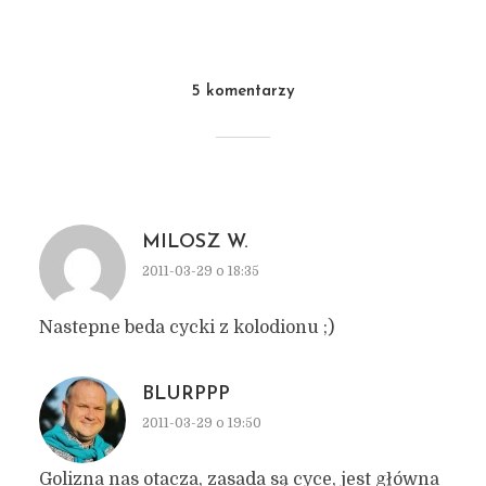
5 komentarzy
MILOSZ W.
2011-03-29 o 18:35
Nastepne beda cycki z kolodionu ;)
BLURPPP
2011-03-29 o 19:50
Golizna nas otacza, zasada są cyce, jest główna