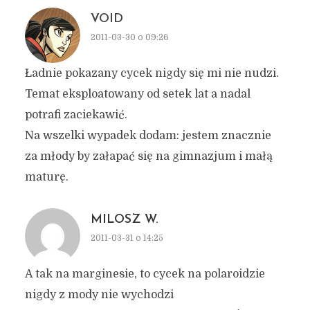
VOID
2011-03-30 o 09:26
Ładnie pokazany cycek nigdy się mi nie nudzi.
Temat eksploatowany od setek lat a nadal
potrafi zaciekawić.
Na wszelki wypadek dodam: jestem znacznie
za młody by załapać się na gimnazjum i małą
maturę.
MILOSZ W.
2011-03-31 o 14:25
A tak na marginesie, to cycek na polaroidzie
nigdy z mody nie wychodzi