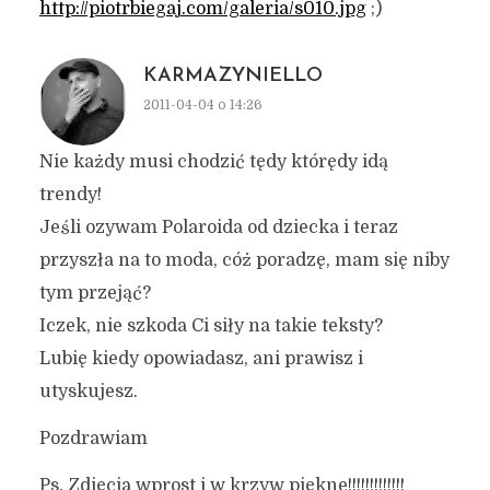
http://piotrbiegaj.com/galeria/s010.jpg
;)
KARMAZYNIELLO
2011-04-04 o 14:26
Nie każdy musi chodzić tędy którędy idą
trendy!
Jeśli ozywam Polaroida od dziecka i teraz
przyszła na to moda, cóż poradzę, mam się niby
tym przejąć?
Iczek, nie szkoda Ci siły na takie teksty?
Lubię kiedy opowiadasz, ani prawisz i
utyskujesz.
Pozdrawiam
Ps. Zdjęcia wprost i w krzyw piękne!!!!!!!!!!!!!