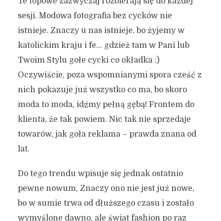
Te topowe zazwyczaj rozbierają się do każdej
sesji. Modowa fotografia bez cycków nie
istnieje. Znaczy u nas istnieje, bo żyjemy w
katolickim kraju i fe… gdzież tam w Pani lub
Twoim Stylu gołe cycki co okładka :)
Oczywiście, poza wspomnianymi spora cześć z
nich pokazuje już wszystko co ma, bo skoro
moda to moda, idźmy pełną gębą! Frontem do
klienta, że tak powiem. Nic tak nie sprzedaje
towarów, jak goła reklama – prawda znana od
lat.
Do tego trendu wpisuje się jednak ostatnio
pewne nowum, Znaczy ono nie jest już nowe,
bo w sumie trwa od dłuższego czasu i zostało
wymyślone dawno, ale świat fashion po raz