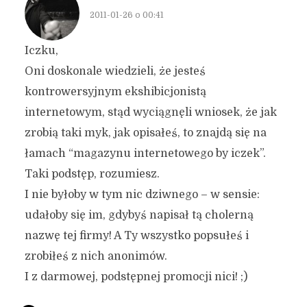
2011-01-26 o 00:41
Iczku,
Oni doskonale wiedzieli, że jesteś
kontrowersyjnym ekshibicjonistą
internetowym, stąd wyciągnęli wniosek, że jak
zrobią taki myk, jak opisałeś, to znajdą się na
łamach “magazynu internetowego by iczek”.
Taki podstęp, rozumiesz.
I nie byłoby w tym nic dziwnego – w sensie:
udałoby się im, gdybyś napisał tą cholerną
nazwę tej firmy! A Ty wszystko popsułeś i
zrobiłeś z nich anonimów.
I z darmowej, podstępnej promocji nici! ;)