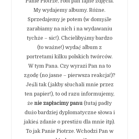
Panie Piotrze, robi pan fajne zdjęcia.
My wydajemy albumy. Różne.
Sprzedajemy je potem (w domyśle
zarabiamy na nich i na wydawaniu
tychże – sic!). Chcielibyśmy bardzo
(to ważne!) wydać album z
portretami kilku polskich twórców.
W tym Pana. Czy wyrazi Pan na to
zgodę (no jasne – pierwsza reakcja!)?
Jeśli tak (jakby słuchali mnie przez
ten papier!), to od razu informujemy,
że
nie zapłacimy panu
(tutaj padły
dużo bardziej dyplomatyczne słowa i
jakieś zdanie o prestiżu dla mnie itp).
To jak Panie Piotrze. Wchodzi Pan w