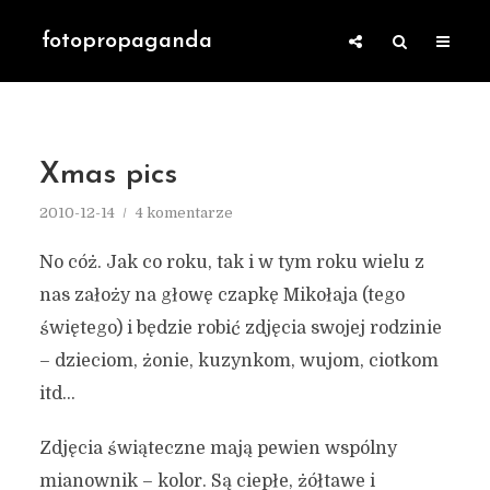
fotopropaganda
Xmas pics
2010-12-14
4 komentarze
No cóż. Jak co roku, tak i w tym roku wielu z
nas założy na głowę czapkę Mikołaja (tego
świętego) i będzie robić zdjęcia swojej rodzinie
– dzieciom, żonie, kuzynkom, wujom, ciotkom
itd…
Zdjęcia świąteczne mają pewien wspólny
mianownik – kolor. Są ciepłe, żółtawe i