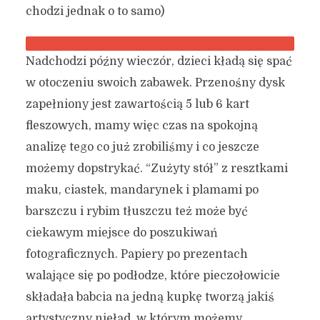
chodzi jednak o to samo)
Nadchodzi późny wieczór, dzieci kładą się spać
w otoczeniu swoich zabawek. Przenośny dysk
zapełniony jest zawartością 5 lub 6 kart
fleszowych, mamy więc czas na spokojną
analizę tego co już zrobiliśmy i co jeszcze
możemy dopstrykać. “Zużyty stół” z resztkami
maku, ciastek, mandarynek i plamami po
barszczu i rybim tłuszczu też może być
ciekawym miejsce do poszukiwań
fotograficznych. Papiery po prezentach
walające się po podłodze, które pieczołowicie
składała babcia na jedną kupkę tworzą jakiś
artystyczny nieład, w którym możemy