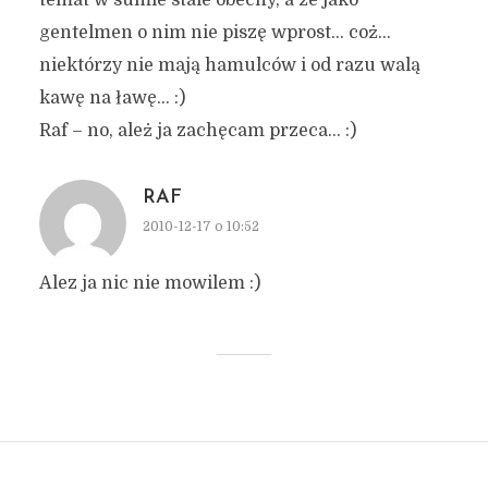
temat w sumie stale obecny, a że jako
gentelmen o nim nie piszę wprost… coż…
niektórzy nie mają hamulców i od razu walą
kawę na ławę… :)
Raf – no, ależ ja zachęcam przeca… :)
RAF
2010-12-17 o 10:52
Alez ja nic nie mowilem :)