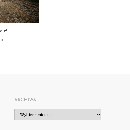
T
cie!
-10
ARCHIWA
Archiwa