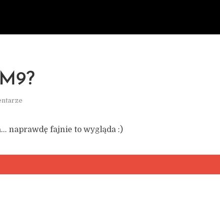
 M9?
entarze
… naprawdę fajnie to wygląda :)