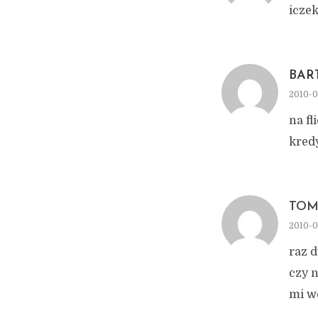
iczek
BAR
2010-0
na fl
kredy
TOM
2010-0
raz 
czy n
mi wc