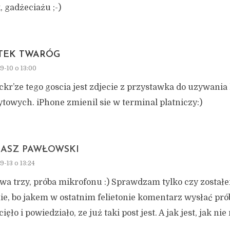
, gadżeciażu ;-)
TEK TWARÓG
9-10 o 13:00
ickr’ze tego goscia jest zdjecie z przystawka do uzywania
towych. iPhone zmienil sie w terminal platniczy:)
ASZ PAWŁOWSKI
9-13 o 13:24
dwa trzy, próba mikrofonu :) Sprawdzam tylko czy zosta
ie, bo jakem w ostatnim felietonie komentarz wysłać pró
ięło i powiedziało, ze już taki post jest. A jak jest, jak ni