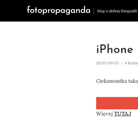
fotopropaganda
blog o dobrej fotografii
iPhone
2010-09-01
4 kom
Ciekawostka taka
Więcej
TUTAJ