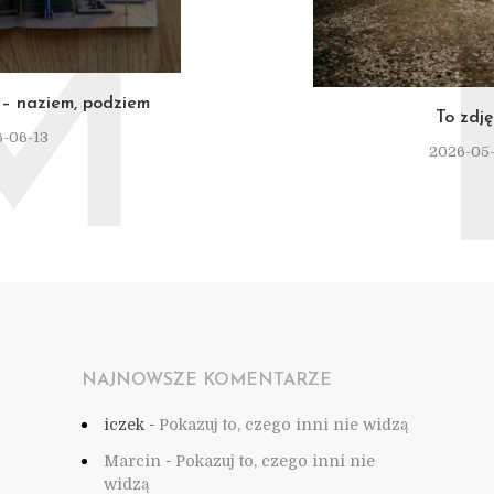
M
– naziem, podziem
To zdję
-06-13
2026-05
NAJNOWSZE KOMENTARZE
iczek
-
Pokazuj to, czego inni nie widzą
Marcin
-
Pokazuj to, czego inni nie
widzą