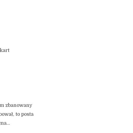
 kart
łem zbanowany
bował, to posta
e ma…