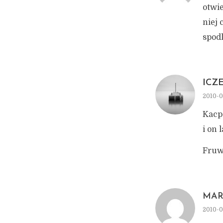
otwie
niej
spod
ICZ
2010-0
Kacp
i on 
Fruw
MAR
2010-0