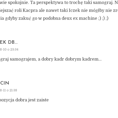
ie spokojnie. Ta perspektywa to trochę taki samograj. N
jszać roli Kacpra ale nawet taki Iczek nie mógłby nie zr
ia gdyby zakuć go w podobna deux ex machine ;) ;) ;)
K DB...
8-10 o 23:34
graj samograjem, a dobry kadr dobrym kadrem…
CIN
8-11 o 21:38
zycja dobra jest zaiste