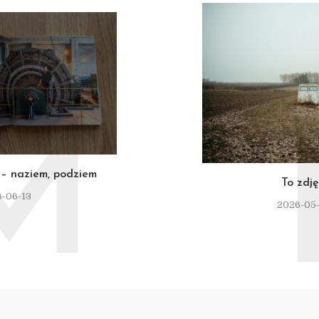
M
– naziem, podziem
To zdję
-06-13
2026-05