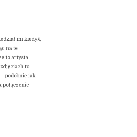
edział mi kiedyś,
ąc na te
e to artysta
 zdjęciach to
 – podobnie jak
k połączenie