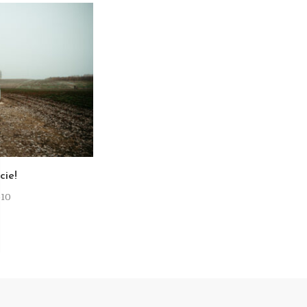
T
cie!
-10