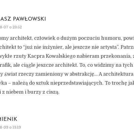
ASZ PAWŁOWSKI
8-07 o 23:52
omy architekt, człowiek o dużym poczuciu humoru, powi
chitekt to “już nie inżynier, ale jeszcze nie artysta”. Patrz
wykłe rzuty Kacpra Kowalskiego nabieram przekonania, z
rafik, ale ciągle jeszcze architekt. To, co widzimy na tych
y świat rzeczy zamieniony w abstrakcję… A architektura
ka – należą do sztuk nieprzedstawiających. To trochę ja
 z niebem i burzy z ciszą.
IENIK
8-09 o 13:19