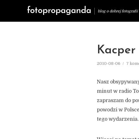
fotopropaganda
blog o dobrej fotografii
Kacper
2010-08-06
7 kom
Nasz obsypywany 
minut w radio To
zapraszam do po
powodzi w Polsce
tego wydarzenia. 