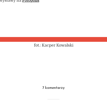
 wystawy na
Fotopolis
fot.: Kacper Kowalski
7 komentarzy