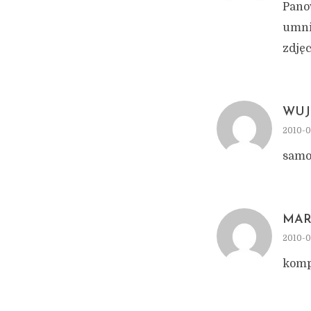
Panow
umnie
zdjęc
WUJE
2010-0
samo
MAR
2010-0
kompo