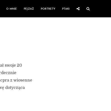
O MNIE
PEJZAŻ
PORTRETY
PTAKI
ał swoje 20
erdecznie
cpra z wiosenne
wę dotycząca