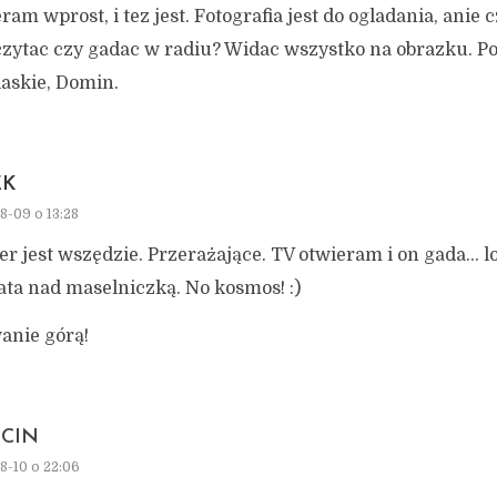
ram wprost, i tez jest. Fotografia jest do ogladania, anie c
 czytac czy gadac w radiu? Widac wszystko na obrazku. P
laskie, Domin.
EK
8-09 o 13:28
er jest wszędzie. Przerażające. TV otwieram i on gada…
lata nad maselniczką. No kosmos! :)
anie górą!
CIN
8-10 o 22:06