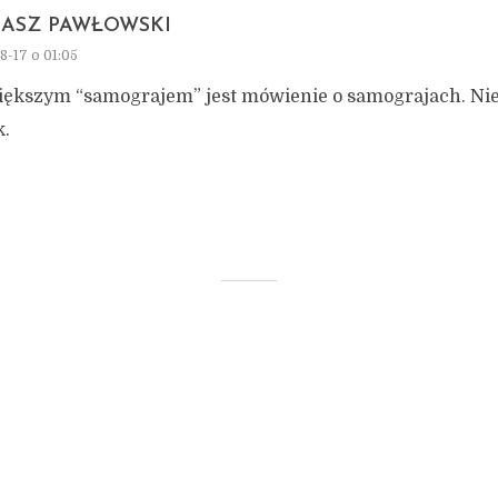
ASZ PAWŁOWSKI
8-17 o 01:05
iększym “samograjem” jest mówienie o samograjach. Ni
.