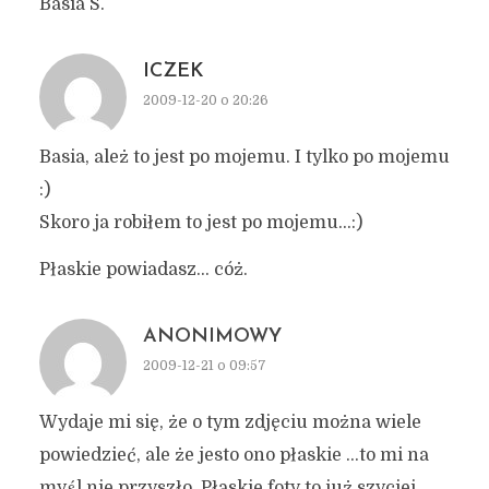
Basia S.
ICZEK
2009-12-20 o 20:26
Basia, ależ to jest po mojemu. I tylko po mojemu
:)
Skoro ja robiłem to jest po mojemu…:)
Płaskie powiadasz… cóż.
ANONIMOWY
2009-12-21 o 09:57
Wydaje mi się, że o tym zdjęciu można wiele
powiedzieć, ale że jesto ono płaskie …to mi na
myśl nie przyszło. Płaskie foty to już szyciej