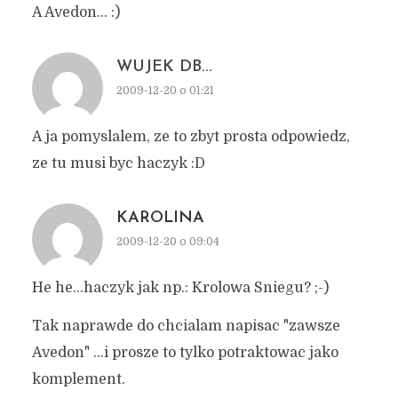
A Avedon… :)
WUJEK DB...
2009-12-20 o 01:21
A ja pomyslalem, ze to zbyt prosta odpowiedz,
ze tu musi byc haczyk :D
KAROLINA
2009-12-20 o 09:04
He he…haczyk jak np.: Krolowa Sniegu? ;-)
Tak naprawde do chcialam napisac "zawsze
Avedon" …i prosze to tylko potraktowac jako
komplement.