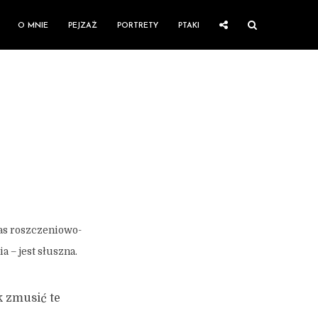
O MNIE
PEJZAŻ
PORTRETY
PTAKI
as roszczeniowo-
 – jest słuszna.
k zmusić te