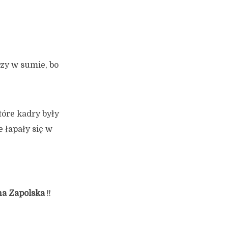
zy w sumie, bo
óre kadry były
 łapały się w
na Zapolska
!!