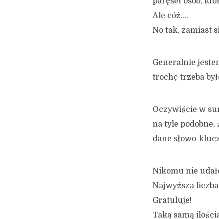
paręset osób, któ
Ale cóż….
No tak, zamiast s
Generalnie jeste
trochę trzeba był
Oczywiście w sum
na tyle podobne,
dane słowo-klucz
Nikomu nie udało 
Najwyższa liczba
Gratuluje!
Taką samą ilością