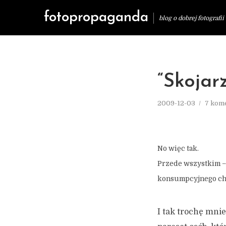
fotopropaganda
blog o dobrej fotografii
“Skojar
2009-12-03
7 kom
No więc tak.
Przede wszystkim –
konsumpcyjnego char
I tak trochę mni