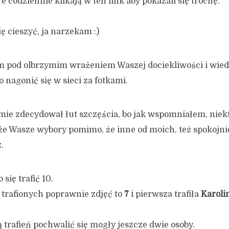
re codziennie klikają w ten link aby pokazali się trochę.
ię cieszyć, ja narzekam :)
m pod olbrzymim wrażeniem Waszej dociekliwości i wied
o nagonić się w sieci za fotkami.
ie zdecydował łut szczęścia, bo jak wspomniałem, niekt
 że Wasze wybory pomimo, że inne od moich, też spokojnie
.
się trafić 10.
 trafionych poprawnie zdjęć to
7
i pierwsza trafiła
Karoli
 trafień pochwalić się mogły jeszcze dwie osoby.