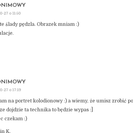
ONIMOWY
0-27 o 11:50
te ślady pędzla. Obrazek mniam :)
lacje.
ONIMOWY
0-27 o 17:19
m na portret kolodionowy :) a wiemy, że umisz zrobić por
ze dojdzie ta technika to będzie wypas :]
ęc czekam :)
in K.