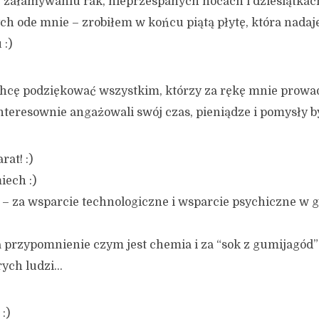
, załamywaniu rak, nieprzespanych nocach i dziesiątkac
ch ode mnie – zrobiłem w końcu piątą płytę, która nadaje
 :)
 chcę podziękować wszystkim, którzy za rękę mnie prowadz
nteresownie angażowali swój czas, pieniądze i pomysły 
rat! :)
iech :)
 za wsparcie technologiczne i wsparcie psychiczne w 
 przypomnienie czym jest chemia i za “sok z gumijagód” 
rych ludzi…
:)