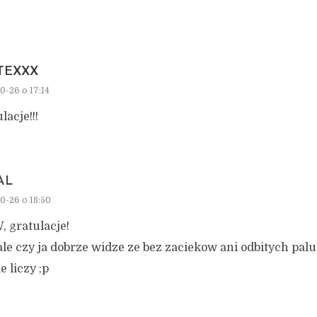
ITEXXX
0-26 o 17:14
lacje!!!
AL
0-26 o 18:50
 gratulacje!
ale czy ja dobrze widze ze bez zaciekow ani odbitych pal
ie liczy ;p