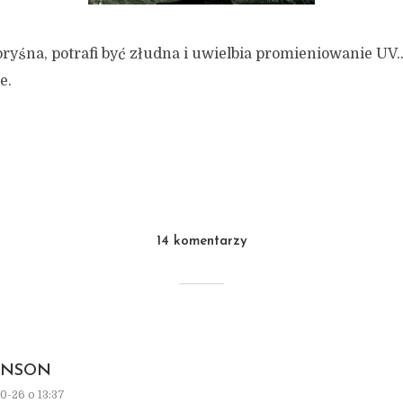
pryśna, potrafi być złudna i uwielbia promieniowanie U
e.
14 komentarzy
ONSON
0-26 o 13:37