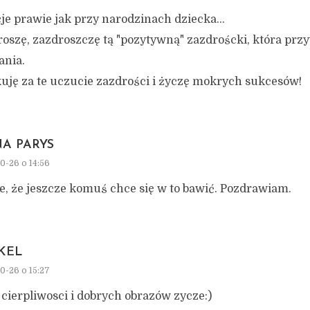
je prawie jak przy narodzinach dziecka…
roszę, zazdroszczę tą "pozytywną" zazdroścki, która prz
ania.
kuję za te uczucie zazdrości i życzę mokrych sukcesów!
A PARYS
0-26 o 14:56
e, że jeszcze komuś chce się w to bawić. Pozdrawiam.
IKEL
0-26 o 15:27
cierpliwosci i dobrych obrazów zycze:)