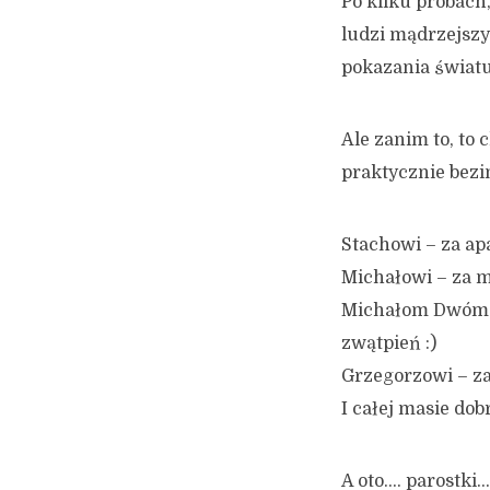
Po kilku próbach
ludzi mądrzejszy
pokazania światu
Ale zanim to, to
praktycznie bezi
Stachowi – za apa
Michałowi – za m
Michałom Dwóm –
zwątpień :)
Grzegorzowi – za
I całej masie dob
A oto…. parostki… 