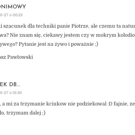
ONIMOWY
0-27 o 00:23
i szacunek dla techniki panie Piotrze, ale czemu ta natur
wa? Nie znam się, ciekawy jestem czy w mokrym kolodio
ywego? Pytanie jest na żywo i poważnie ;)
sz Pawłowski
K DB...
0-27 o 01:30
 a mi za trzymanie kciukow nie podziekowal :D fajnie, z
o, trzymam dalej ;)