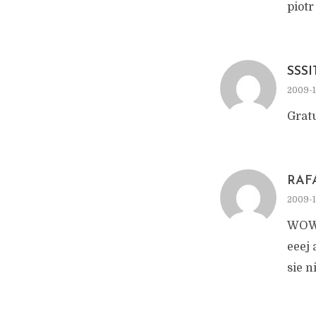
piotr
SSS
2009-1
Gratu
RAF
2009-1
WOW,
eeej 
sie n