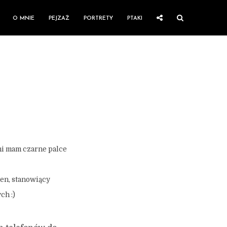
O MNIE
PEJZAŻ
PORTRETY
PTAKI
dni mam czarne palce
ten, stanowiący
ch :)