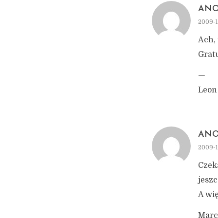
AN
2009-1
Ach, 
Gratu
—
Leon
AN
2009-1
Czeka
jeszc
A wi
Marc