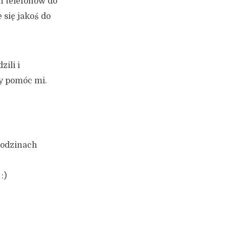
h telefonów do
 się jakoś do
ili i
by pomóc mi.
godzinach
:)