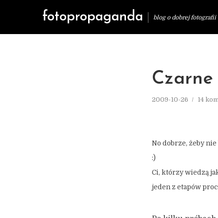
fotopropaganda
blog o dobrej fotografii
Czarne
2009-10-26
14 ko
No dobrze, żeby nie 
:)
Ci, którzy wiedzą ja
jeden z etapów pro