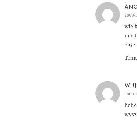
AN
2009-1
wielk
mart
coś ż
Toma
WUJE
2009-1
hehe,
wyszl