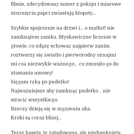
filmie, zdecydowany szmer z pokoju i miarowe
szurnięcia papci zwiastują kłopoty…
Szybkie spojrzenie na drzwi i… o matko!! nie
zamknąłem zamka. Błyskawiczne liczenie w
głowie, co zdążę schować najpierw zanim
roztworzy się światło i pierworodny oznajmi
mi coś niezwykle ważnego… co zmusiło go do
złamania umowy!
Sięgam ręką po pudełko!
Najważniejsze aby zamknąć pudełko… nie
stracić wszystkiego.
Rzeczy dzieją się w mgnieniu oka.
Kroki są coraz bliżej…
Teraz kaseta, tę załadowaną, ale niedomkniętą