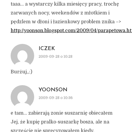
taaa… a wystarczy kilka miesięcy pracy, trochę
zarwanych nocy, weekendów z młotkiem i
pędzlem w dłoni i łazienkowy problem znika –>
http://yoonson.blogspot.com/2009/04/parapetowa.h
ICZEK
2009-09-28 o 10:28
Burżuj,,:)
YOONSON
2009-09-28 o 10:36
e tam… zabierają zonie suszarnię obiecałem
Jej, że kupię pralko-suszarkę bosza, ale na
szczęście nie sprecyzowałem kiedy.