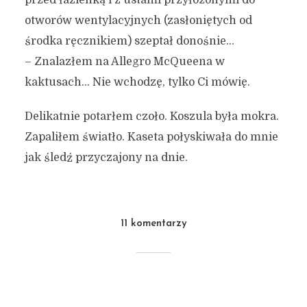
przed łazienką i z ustami przyłożonymi do
otworów wentylacyjnych (zasłoniętych od
środka ręcznikiem) szeptał donośnie…
– Znalazłem na Allegro McQueena w
kaktusach… Nie wchodzę, tylko Ci mówię.
Delikatnie potarłem czoło. Koszula była mokra.
Zapaliłem światło. Kaseta połyskiwała do mnie
jak śledź przyczajony na dnie.
11 komentarzy