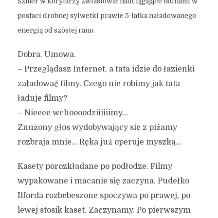
Szmer w korytarzy zwiastował nadciągające tsunami w
postaci drobnej sylwetki prawie 5-latka naładowanego
energią od szóstej rano.
Dobra. Umowa.
– Przeglądasz Internet, a tata idzie do łazienki
załadować filmy. Czego nie robimy jak tata
ładuje filmy?
– Nieeee wchoooodziiiiiimy…
Znużony głos wydobywający się z piżamy
rozbraja mnie… Ręka już operuje myszką…
Kasety porozkładane po podłodze. Filmy
wypakowane i macanie się zaczyna. Pudełko
Ilforda rozbebeszone spoczywa po prawej, po
lewej stosik kaset. Zaczynamy. Po pierwszym