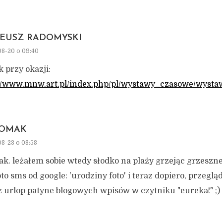
EUSZ RADOMYSKI
8-20 o 09:40
k przy okazji:
://www.mnw.art.pl/index.php/pl/wystawy_czasowe/wysta
OMAK
8-23 o 08:58
ak. leżałem sobie wtedy słodko na plaży grzejąc grzeszne 
oto sms od google: 'urodziny foto' i teraz dopiero, przeglą
z urlop patyne blogowych wpisów w czytniku "eureka!" ;)