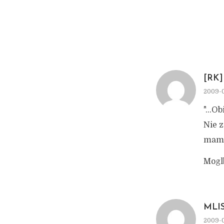
[RK]
2009-0
"…Obi
Nie z
mami
Mogl
MLI
2009-0