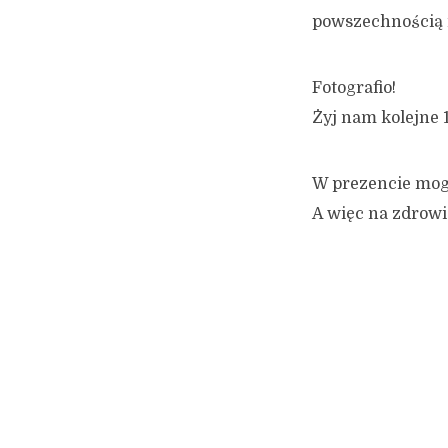
powszechnością i
Fotografio!
Żyj nam kolejne 1
W prezencie mogę
A więc na zdrow