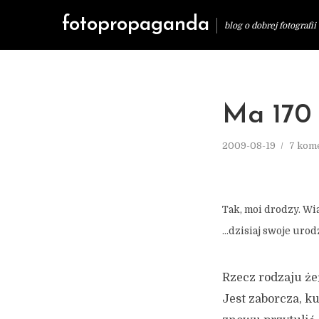
fotopropaganda
blog o dobrej fotografii
Ma 170 
2009-08-19
7 kom
Tak, moi drodzy. Wi
…dzisiaj swoje uro
Rzecz rodzaju żeń
Jest zaborcza, k