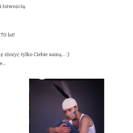
 łatwością.
70 lat!
 złożyć tylko Ciebie samą… :)
ie…