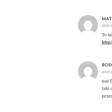
MAT
2009-0
To ta
http
ROS
2009-0
noż f
taki 
prze