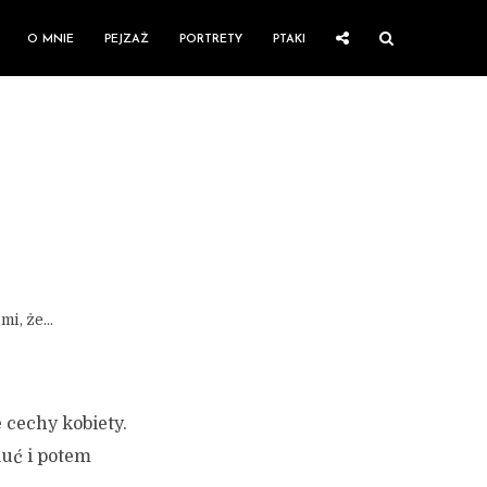
O MNIE
PEJZAŻ
PORTRETY
PTAKI
mi, że…
 cechy kobiety.
luć i potem