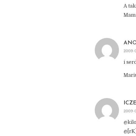
A tak
Mamij
AN
2009-0
i ser
Mari
ICZ
2009-0
@kilo
@[rK]