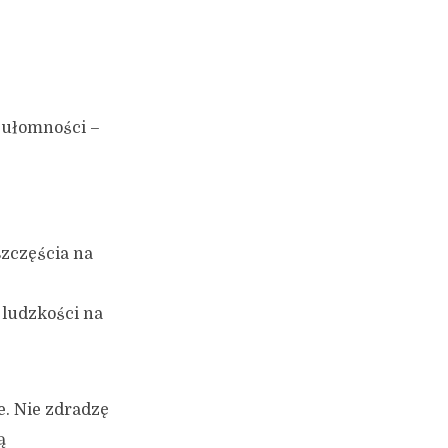
h ułomności –
szczęścia na
ś ludzkości na
e. Nie zdradzę
ą