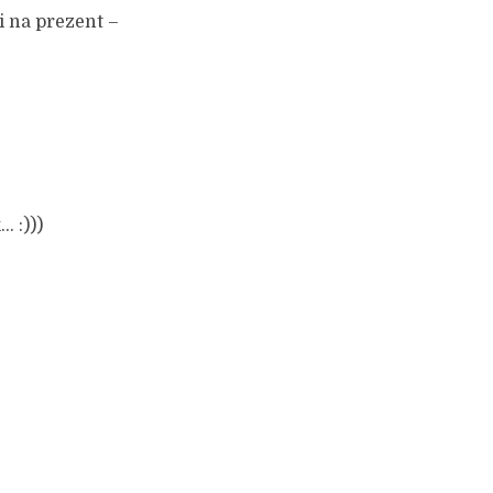
i na prezent –
… :)))