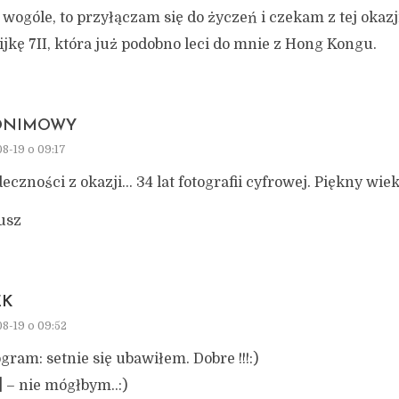
 wogóle, to przyłączam się do życzeń i czekam z tej okazj
kę 7II, która już podobno leci do mnie z Hong Kongu.
ONIMOWY
8-19 o 09:17
deczności z okazji… 34 lat fotografii cyfrowej. Piękny wiek
usz
EK
8-19 o 09:52
gram: setnie się ubawiłem. Dobre !!!:)
 – nie mógłbym..:)