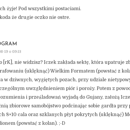
ch żyje! Pod wszystkimi postaciami.
koda że drugie oczko nie ostre.
OGRAM
8-19 o 09:13
o [rK], nie widzisz? Iczek zakłada sektę, która upatruje 
grafowaniu (uklęknąć) Wielkim Formatem (powstać z kolan
ga w dziwnych, wygiętych pozach, przy udziale nietypow
zczególnym uwzględnieniem piór i poroży. Potem z powo
rozumienia i prześladowań wyjadą do Gujany, założą Icz
łnią zbiorowe samobójstwo podcinając sobie gardła przy
ych 8×10 cala oraz szklanych płyt pokrytych (uklęknąć) 
ionem (powstać z kolan). ;-D