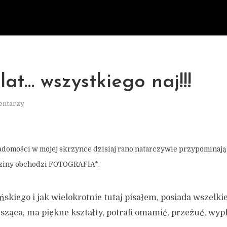
lat… wszystkiego naj!!!
entarzy
adomości w mojej skrzynce dzisiaj rano natarczywie przypominają 
dziny obchodzi FOTOGRAFIA*.
skiego i jak wielokrotnie tutaj pisałem, posiada wszelkie
usząca, ma piękne kształty, potrafi omamić, przeżuć, wyp