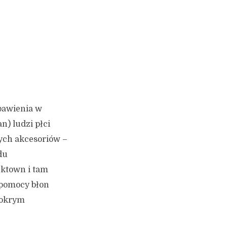
zbawienia w
) ludzi płci
ych akcesoriów –
du
ektown i tam
 pomocy błon
Mokrym