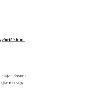
wy/art59.html
ciało i dostaję
dając narosłą