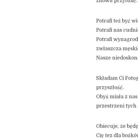
znowu przytulić.
Potrafi też być w
Potrafi nas cudni
Potrafi wynagrod
zwłaszcza męski
Nasze niedoskona
Składam Ci Fotog
przyszłość.
Obyś miała z nas 
przestrzeni tych 
Obiecuje, że będę
Cię tez dla bożk