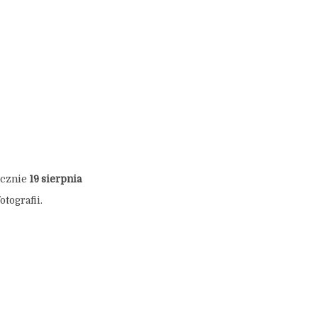
icznie
19 sierpnia
tografii.