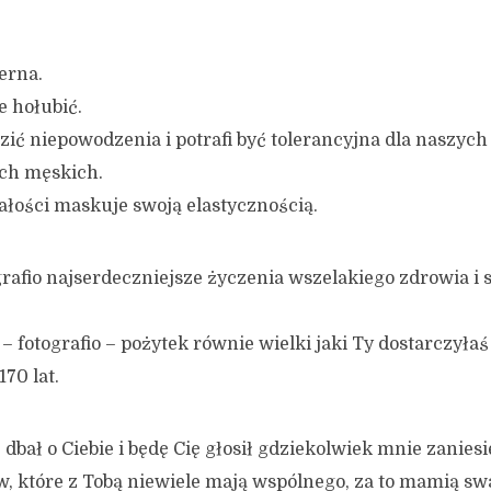
ierna.
e hołubić.
zić niepowodzenia i potrafi być tolerancyjna dla naszyc
ch męskich.
łości maskuje swoją elastycznością.
rafio najserdeczniejsze życzenia wszelakiego zdrowia i 
– fotografio – pożytek równie wielki jaki Ty dostarczyła
170 lat.
 dbał o Ciebie i będę Cię głosił gdziekolwiek mnie zaniesi
ów, które z Tobą niewiele mają wspólnego, za to mamią sw