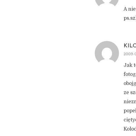
A nie
ps.sz
KIL
2009-0
Jak t
foto
oboj
ze s
niez
pope
cięt
Kolod