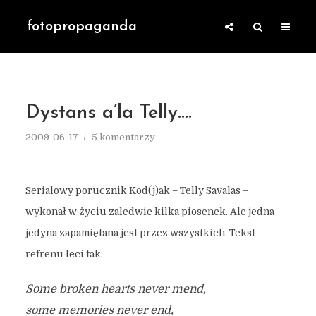
fotopropaganda
Dystans a’la Telly….
2009-06-17
5 komentarzy
Serialowy porucznik Kod(j)ak – Telly Savalas –
wykonał w życiu zaledwie kilka piosenek. Ale jedna
jedyna zapamiętana jest przez wszystkich. Tekst
refrenu leci tak:
Some broken hearts never mend,
some memories never end,