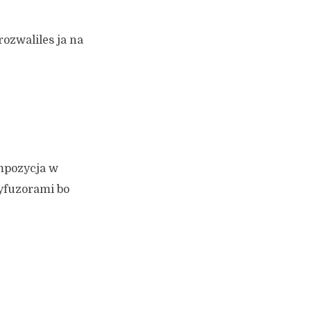
rozwaliles ja na
mpozycja w
dyfuzorami bo