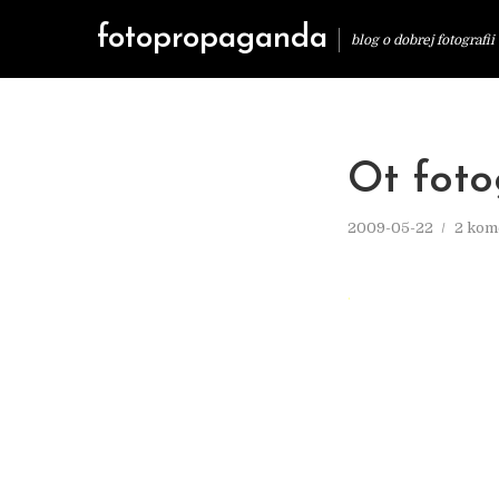
fotopropaganda
blog o dobrej fotografii
Ot foto
2009-05-22
2 kom
.