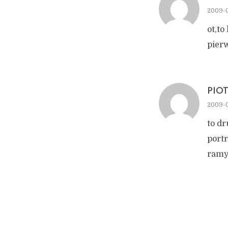
2009-0
ot,to
pier
PIO
2009-0
to d
portr
ramy 