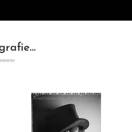
grafie…
entarze