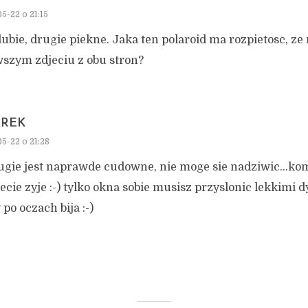
5-22 o 21:15
 lubie, drugie piekne. Jaka ten polaroid ma rozpietosc, ze 
wszym zdjeciu z obu stron?
TREK
5-22 o 21:28
rugie jest naprawde cudowne, nie moge sie nadziwic…ko
ecie zyje :-) tylko okna sobie musisz przyslonic lekkimi 
po oczach bija :-)