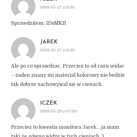
2009-05-27 o 11:30
Sprawdziłem: 1DsMKII
JAREK
2009-05-27 o 11:40
Ale po co sprawdzac. Przeciez to od razu widac
– zaden znany mi material kolorowy nie bedzie
tak dobrze zachowywal sie w cienach.
ICZEK
2009-05-29 o 07:00
Przecież to kwestia monitora Jarek… ja mam
taki,że gówno widzę w tych cieniach :)