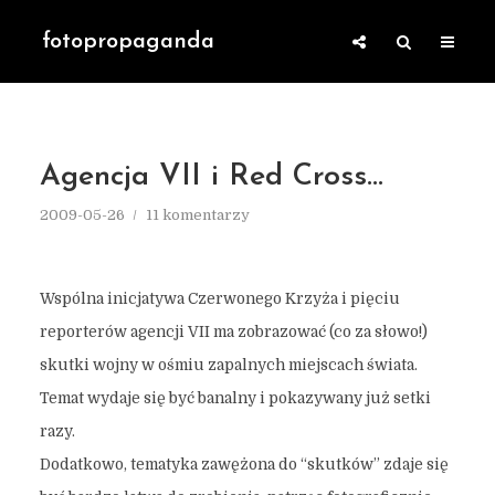
fotopropaganda
Agencja VII i Red Cross…
2009-05-26
11 komentarzy
Wspólna inicjatywa Czerwonego Krzyża i pięciu
reporterów agencji VII ma zobrazować (co za słowo!)
skutki wojny w ośmiu zapalnych miejscach świata.
Temat wydaje się być banalny i pokazywany już setki
razy.
Dodatkowo, tematyka zawężona do “skutków” zdaje się