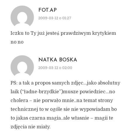
FOT.AP
2009-03-12 o 01:27
Iczku to Ty już jesteś prawdziwym krytykiem
no no
NATKA BOSKA
2009-03-12 o 02:00
PS: a tak a propos samych zdjęc…jako absolutny
laik (“ładne-brzydkie”)musze powiedziec…no
cholera – nie porwało mnie..na temat strony
technicznej to w ogóle sie nie wypowiadam bo
to jakas czarna magia..ale własnie – magii te
zdjęcia nie miały.