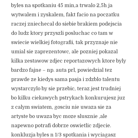
byles na spotkaniu 45 min,a trwalo 2,5h ja
wytwalem i zyskalem, fakt facio na poczatku
raczej zniechecal do siebie brakiem podejscia
do ludz ktory przyszli posluchac co tam w
swiecie wielkiej fotografii, tak przyznaje nie
umial sie zaprezentowc, ale pozniej pokazal
kilka zestawow zdjec reportazowych ktore byly
bardzo fajne – np. auta prl, powiedzial tez
prawde ze kiedys sama pasja i zdzblo talentu
wystarczylo by sie przebic, teraz jest trudniej
bo kilku ciekawych pstrykach konkurujesz juz
z calym swiatem, gosciu nie uwaza sie za
artyste bo uwaza byc moze slusznie ,ale
napewno potrafi dobrze oswietlic zdjecie.
konkluzja byles n 1/3 spotkania i wyciagasz