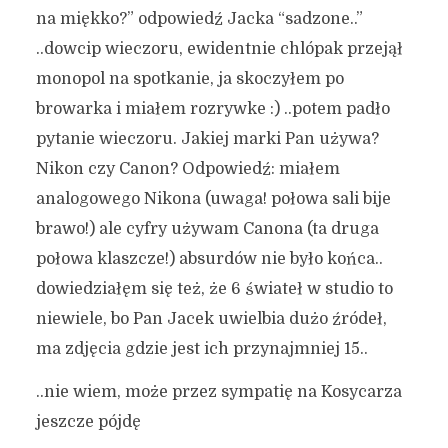
na miękko?” odpowiedź Jacka “sadzone..”
..dowcip wieczoru, ewidentnie chlópak przejął
monopol na spotkanie, ja skoczyłem po
browarka i miałem rozrywke :) ..potem padło
pytanie wieczoru. Jakiej marki Pan używa?
Nikon czy Canon? Odpowiedź: miałem
analogowego Nikona (uwaga! połowa sali bije
brawo!) ale cyfry używam Canona (ta druga
połowa klaszcze!) absurdów nie było końca..
dowiedziałęm się też, że 6 świateł w studio to
niewiele, bo Pan Jacek uwielbia dużo źródeł,
ma zdjęcia gdzie jest ich przynajmniej 15..
..nie wiem, może przez sympatię na Kosycarza
jeszcze pójdę