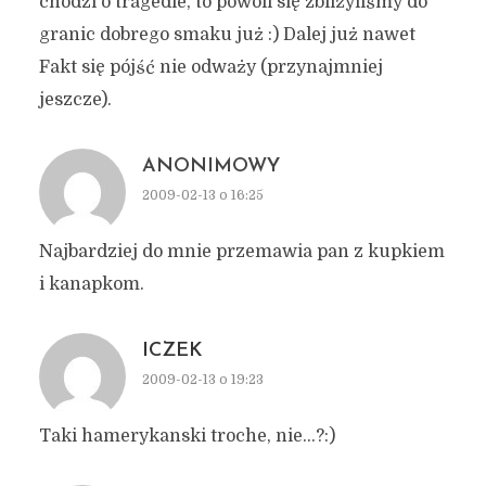
chodzi o tragedie, to powoli się zbliżyliśmy do
granic dobrego smaku już :) Dalej już nawet
Fakt się pójść nie odważy (przynajmniej
jeszcze).
ANONIMOWY
2009-02-13 o 16:25
Najbardziej do mnie przemawia pan z kupkiem
i kanapkom.
ICZEK
2009-02-13 o 19:23
Taki hamerykanski troche, nie…?:)