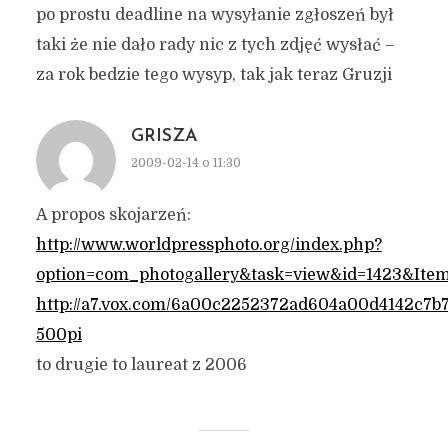
po prostu deadline na wysyłanie zgłoszeń był
taki że nie dało rady nic z tych zdjęć wysłać –
za rok bedzie tego wysyp, tak jak teraz Gruzji
GRISZA
2009-02-14 o 11:30
A propos skojarzeń:
http://www.worldpressphoto.org/index.php?
option=com_photogallery&task=view&id=1423&Ite
http://a7.vox.com/6a00c2252372ad604a00d4142c7b7
500pi
to drugie to laureat z 2006