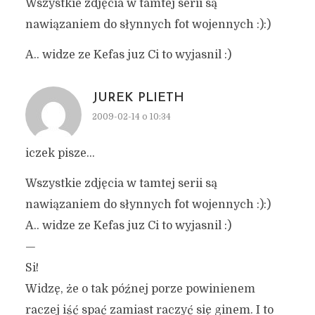
Wszystkie zdjęcia w tamtej serii są
nawiązaniem do słynnych fot wojennych :):)
A.. widze ze Kefas juz Ci to wyjasnil :)
JUREK PLIETH
2009-02-14 o 10:34
iczek pisze…
Wszystkie zdjęcia w tamtej serii są
nawiązaniem do słynnych fot wojennych :):)
A.. widze ze Kefas juz Ci to wyjasnil :)
—
Si!
Widzę, że o tak późnej porze powinienem
raczej iść spać zamiast raczyć się ginem. I to