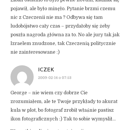
Liban ostatnio to było pewne novum, kadilak się
pojawił, ale było minęło. Pytanie brzmi czemu
nic z Czeczenii nie ma ? Odbywa się tam
ludobójstwo cały czas – przydałoby się żeby
poszła nagroda główna za to. No ale jury tak jak
Izraelem znudzone, tak Czeczenią politycznie
nie zainteresowane :)
ICZEK
2009-02-14 o 07:53
George – nie wiem czy dobrze Cie
zrozumiałem, ale te Twoje przykłady to akurat
kula w plot, bo fotograf zrobił właśnie pastisz
ikon fotograficznych :) Tak to sobie wymyslił…