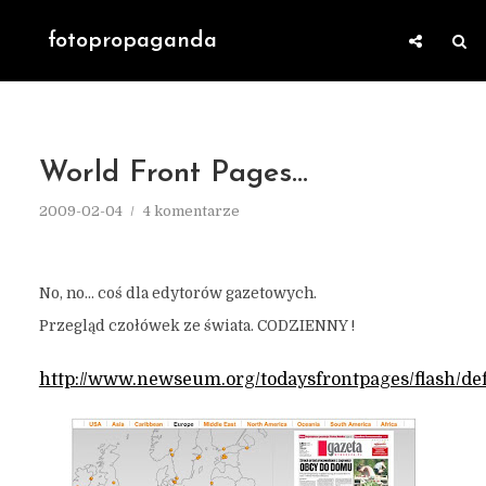
fotopropaganda
World Front Pages…
2009-02-04
4 komentarze
No, no… coś dla edytorów gazetowych.
Przegląd czołówek ze świata. CODZIENNY !
http://www.newseum.org/todaysfrontpages/flash/def