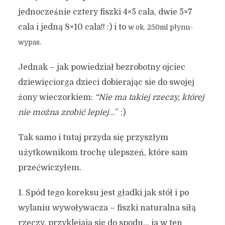
jednocześnie cztery fiszki 4×5 cala, dwie 5×7
cala i jedną 8×10 cala!! :) i to
w ok. 250ml płynu-
w
ypas.
Jednak – jak powiedział bezrobotny ojciec
dziewięciorga dzieci dobierając sie do swojej
żony wieczorkiem:
“Nie ma takiej rzeczy, której
nie można zrobić lepiej
…” :)
Tak samo i tutaj przyda się przyszłym
użytkownikom trochę ulepszeń, które sam
przećwiczyłem.
1. Spód tego koreksu jest gładki jak stół i po
wylaniu wywoływacza – fiszki naturalna siłą
rzeczy, przyklejają się do spodu… ja w ten