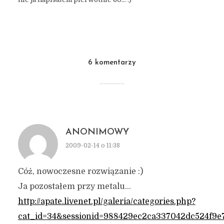
.
6 komentarzy
ANONIMOWY
2009-02-14 o 11:38
Cóż, nowoczesne rozwiązanie :)
Ja pozostałem przy metalu…
http://apate.livenet.pl/galeria/categories.php?
cat_id=34&sessionid=988429ec2ca337042dc524f9e