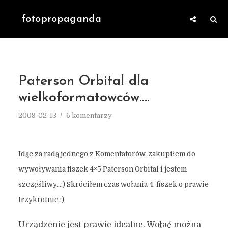
fotopropaganda
Paterson Orbital dla
wielkoformatowców….
2009-02-13
6 komentarzy
Idąc za radą jednego z Komentatorów, zakupiłem do
wywoływania fiszek 4×5 Paterson Orbital i jestem
szczęśliwy…:) Skróciłem czas wołania 4. fiszek o prawie
trzykrotnie :)
Urządzenie jest prawie idealne. Wołać można