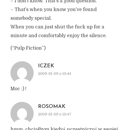
– I don’t know. That’s a good question.
– That’s when you know you’ve found
somebody special.
When you can just shut the fuck up for a
minute and comfortably enjoy the silence.
(“Pulp Fiction”)
ICZEK
2009-01-09 o 10:44
Moc :) !
ROSOMAK
2009-01-09 o 10:47
hmm, chciałbym kiedyś uczestniczyć w swojej