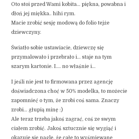
Oto stoi przed Wami kobita… piękna, powabna i
dłoń jej miękka.. hihi rym.
Macie zrobić sesję modową do folio tejże
dziewczyny.
Światło sobie ustawiacie, dziewczę się
przymalowało i przebrało i… staje na tym
szarym kartonie. I…. no właśnie i…
I jeśli nie jest to firmowana przez agencję
doświadczona choć w 50% modelka, to możecie
zapomnieć o tym, że zrobi coś sama. Znaczy
zrobi… głupią minę :)
Ale teraz trzeba jakoś zagrać, coś ze swym
ciałem zrobić. Jakoś sztucznie się wygiąć i
okazuje się nagle, że całe to wyśmiewane