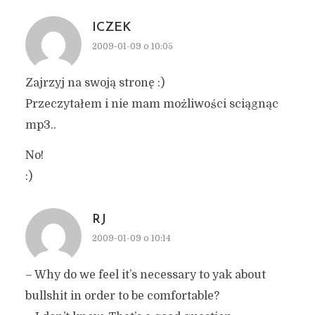
ICZEK
2009-01-09 o 10:05
Zajrzyj na swoją stronę :)
Przeczytałem i nie mam możliwości sciągnąc
mp3..
No!
:)
RJ
2009-01-09 o 10:14
– Why do we feel it’s necessary to yak about
bullshit in order to be comfortable?