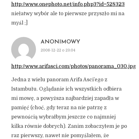
http://www.onephoto.net/info.php3?id=528323
niełatwy wybór ale to pierwsze przyszło mi na
myśl ;]
ANONIMOWY
2008-12-22 o 23:04
http://www.arifasci.com/photos/panorama_030.jpg
Jedna z wielu panoram Arifa Asci’ego z
Istambułu. Oglądanie ich wszystkich odbiera
mi mowę, a powyższa najbardziej zapadła w
pamięć (choć, gdy teraz na nie patrzę z
pewnością wybrałbym jeszcze co najmniej
kilka równie dobrych). Zanim zobaczyłem je po
raz pierwszy, nawet nie pomyślałem, że