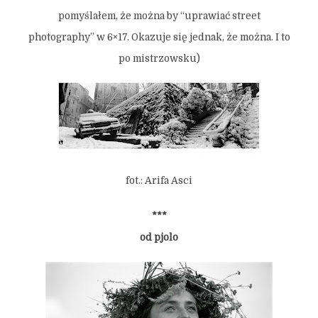
pomyślałem, że można by “uprawiać street
photography” w 6×17. Okazuje się jednak, że można. I to
po mistrzowsku)
fot.: Arifa Asci
***
od pjolo