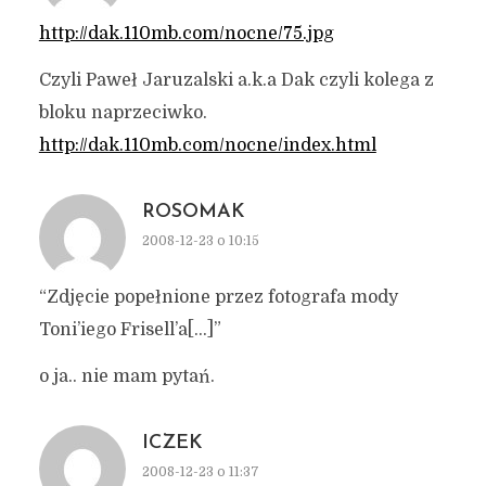
http://dak.110mb.com/nocne/75.jpg
Czyli Paweł Jaruzalski a.k.a Dak czyli kolega z
bloku naprzeciwko.
http://dak.110mb.com/nocne/index.html
ROSOMAK
2008-12-23 o 10:15
“Zdjęcie popełnione przez fotografa mody
Toni’iego Frisell’a[…]”
o ja.. nie mam pytań.
ICZEK
2008-12-23 o 11:37