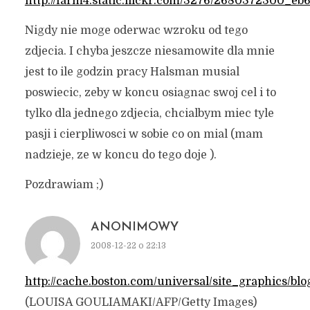
http://farm4.static.flickr.com/3276/2680372300_eb
Nigdy nie moge oderwac wzroku od tego
zdjecia. I chyba jeszcze niesamowite dla mnie
jest to ile godzin pracy Halsman musial
poswiecic, zeby w koncu osiagnac swoj cel i to
tylko dla jednego zdjecia, chcialbym miec tyle
pasji i cierpliwosci w sobie co on mial (mam
nadzieje, ze w koncu do tego doje ).
Pozdrawiam ;)
ANONIMOWY
2008-12-22 o 22:13
http://cache.boston.com/universal/site_graphics/bl
(LOUISA GOULIAMAKI/AFP/Getty Images)