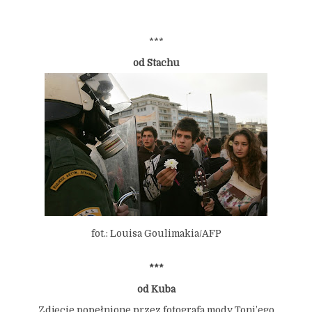
***
od Stachu
fot.: Louisa Goulimakia/AFP
***
od Kuba
Zdjęcie popełnione przez fotografa mody Toni’ego