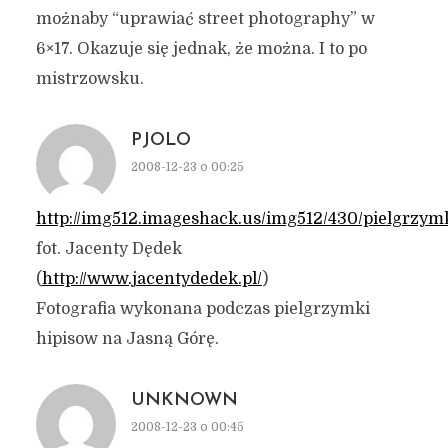
możnaby “uprawiać street photography” w
6×17. Okazuje się jednak, że można. I to po
mistrzowsku.
PJOLO
2008-12-23 o 00:25
http://img512.imageshack.us/img512/430/pielgrzym
fot. Jacenty Dędek
(
http://www.jacentydedek.pl/
)
Fotografia wykonana podczas pielgrzymki
hipisow na Jasną Górę.
UNKNOWN
2008-12-23 o 00:45