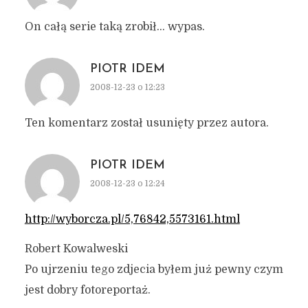
On całą serie taką zrobił… wypas.
PIOTR IDEM
2008-12-23 o 12:23
Ten komentarz został usunięty przez autora.
PIOTR IDEM
2008-12-23 o 12:24
http://wyborcza.pl/5,76842,5573161.html
Robert Kowalweski
Po ujrzeniu tego zdjecia byłem już pewny czym
jest dobry fotoreportaż.