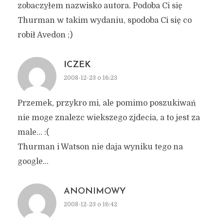
zobaczyłem nazwisko autora. Podoba Ci się
Thurman w takim wydaniu, spodoba Ci się co
robił Avedon ;)
ICZEK
2008-12-23 o 16:23
Przemek, przykro mi, ale pomimo poszukiwań
nie moge znalezc wiekszego zjdecia, a to jest za
male… :(
Thurman i Watson nie daja wyniku tego na
google…
ANONIMOWY
2008-12-23 o 16:42