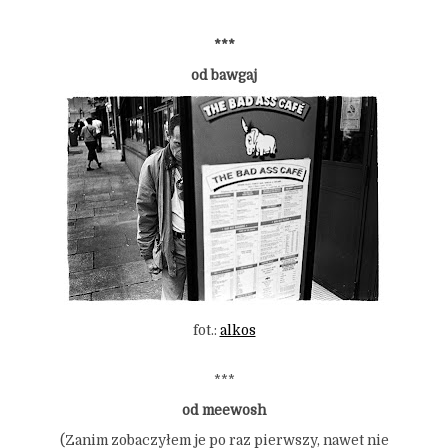
***
od bawgaj
fot.:
alkos
***
od meewosh
(Zanim zobaczyłem je po raz pierwszy, nawet nie