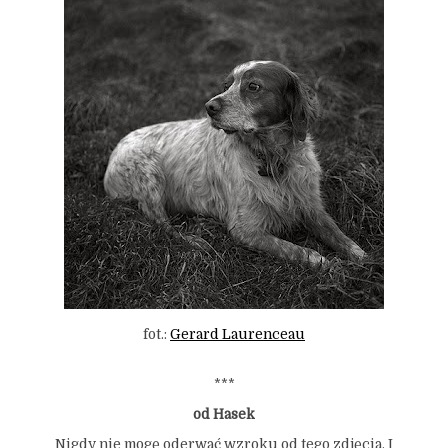
fot.:
Gerard Laurenceau
***
od Hasek
Nigdy nie mogę oderwać wzroku od tego zdjęcia. I