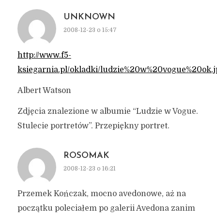
UNKNOWN
2008-12-23 o 15:47
http://www.f5-
ksiegarnia.pl/okladki/ludzie%20w%20vogue%20ok.j
Albert Watson
Zdjęcia znalezione w albumie “Ludzie w Vogue.
Stulecie portretów”. Przepiękny portret.
ROSOMAK
2008-12-23 o 16:21
Przemek Kończak, mocno avedonowe, aż na
początku poleciałem po galerii Avedona zanim