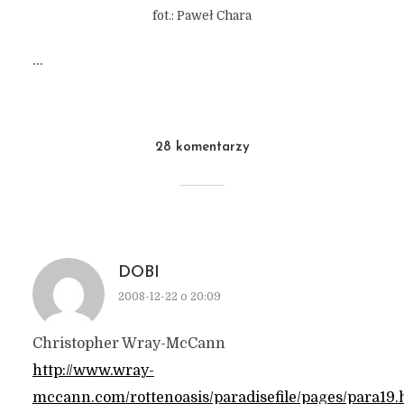
fot.: Paweł Chara
…
28 komentarzy
DOBI
2008-12-22 o 20:09
Christopher Wray-McCann
http://www.wray-
mccann.com/rottenoasis/paradisefile/pages/para19