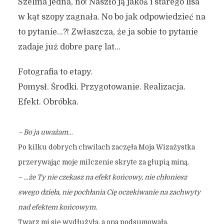
Szelma jedna, no! Naszło ją jakoś i starego lisa
w kąt szopy zagnała. No bo jak odpowiedzieć na
to pytanie…?! Zwłaszcza, że ja sobie to pytanie
zadaje już dobre parę lat…
Fotografia to etapy.
Pomysł. Środki. Przygotowanie. Realizacja.
Efekt. Obróbka.
– Bo ja uważam…
Po kilku dobrych chwilach zaczęła Moja Wizażystka
przerywając moje milczenie skryte za głupią miną.
– …że Ty nie czekasz na efekt końcowy, nie chłoniesz
swego dzieła, nie pochłania Cię oczekiwanie na zachwyty
nad efektem końcowym.
Twarz mi się wydłużyła, a ona podsumowała.