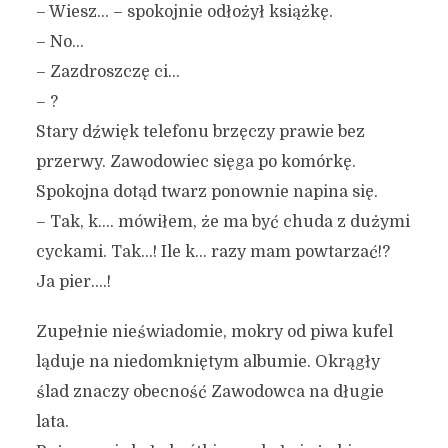
– Wiesz… – spokojnie odłożył książkę.
– No…
– Zazdroszczę ci…
– ?
Stary dźwięk telefonu brzęczy prawie bez
przerwy. Zawodowiec sięga po komórkę.
Spokojna dotąd twarz ponownie napina się.
– Tak, k…. mówiłem, że ma być chuda z dużymi
cyckami. Tak…! Ile k… razy mam powtarzać!?
Ja pier….!
Zupełnie nieświadomie, mokry od piwa kufel
ląduje na niedomkniętym albumie. Okrągły
ślad znaczy obecność Zawodowca na długie
lata.