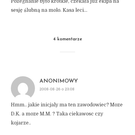
Pożegnanie było krótkie, czekała już ekipa na
sesję ślubną na molo. Kasa leci…
4 komentarze
ANONIMOWY
2008-08-26 o 23:08
Hmm.. jakie inicjaly ma ten zawodowiec? Moze
D.K. a moze M.M. ? Taka ciekawosc czy
kojarze..