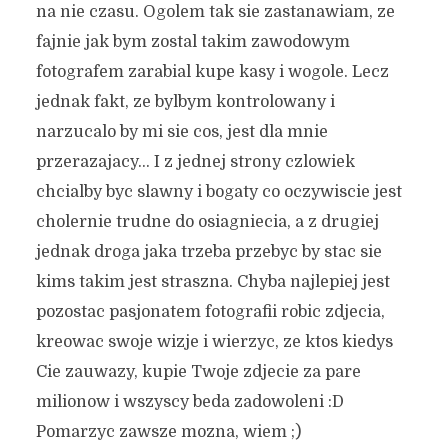
na nie czasu. Ogolem tak sie zastanawiam, ze
fajnie jak bym zostal takim zawodowym
fotografem zarabial kupe kasy i wogole. Lecz
jednak fakt, ze bylbym kontrolowany i
narzucalo by mi sie cos, jest dla mnie
przerazajacy… I z jednej strony czlowiek
chcialby byc slawny i bogaty co oczywiscie jest
cholernie trudne do osiagniecia, a z drugiej
jednak droga jaka trzeba przebyc by stac sie
kims takim jest straszna. Chyba najlepiej jest
pozostac pasjonatem fotografii robic zdjecia,
kreowac swoje wizje i wierzyc, ze ktos kiedys
Cie zauwazy, kupie Twoje zdjecie za pare
milionow i wszyscy beda zadowoleni :D
Pomarzyc zawsze mozna, wiem ;)