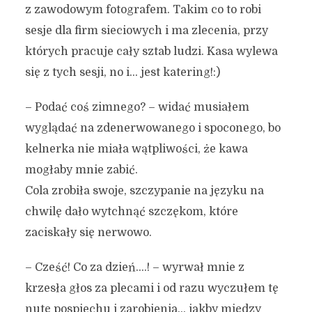
z zawodowym fotografem. Takim co to robi
sesje dla firm sieciowych i ma zlecenia, przy
których pracuje cały sztab ludzi. Kasa wylewa
się z tych sesji, no i… jest katering!:)
– Podać coś zimnego? – widać musiałem
wyglądać na zdenerwowanego i spoconego, bo
kelnerka nie miała wątpliwości, że kawa
mogłaby mnie zabić.
Cola zrobiła swoje, szczypanie na języku na
chwilę dało wytchnąć szczękom, które
zaciskały się nerwowo.
– Cześć! Co za dzień….! – wyrwał mnie z
krzesła głos za plecami i od razu wyczułem tę
nutę pospiechu i zarobienia… jakby między