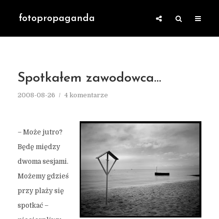
fotopropaganda
Spotkałem zawodowca…
2008-08-26
4 komentarze
– Może jutro?
Będę między
dwoma sesjami.
Możemy gdzieś
przy plaży się
spotkać –