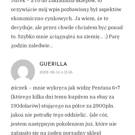
Jurek – a co do zakładania sklepów, to
oczywiście mój wpis pozbawiony był aspektów
ekonomiczno-rynkowych. Ja wiem, że to
decyduje, ale przez chwile chciałem być ponad
to. Szybko mnie ściągnąłeś na ziemię… :) Parę
godzin zaledwie…
GUERILLA
2008-06-15 o 11:56
@iczek – mnie wykręca jak widzę Pentaxa 6×7
(którego kilka dni temu kupiłem na ebay za
130dolarów) stojącego na półce za 2900pln.
jakoś nie potrafię tego oddzielić.. (ale cóż,
jestem następnym pokoleniem już, które nie
załapało się na żaden porządny sklep)