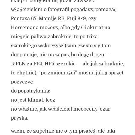
sklep-trochę-komis, gdzie zawsze z
właścicielem o fotografii pogadasz, pomacać
Pentaxa 67, Mamiję RB, Fuji 6×9, czy
Horsemana możesz, albo gdy Ci akurat na
mieście paliwa zabraknie, to po trixa
szerokiego wskoczysz (sam często się tam
doopatruję, nie na zapas, bo dość drogo —
15PLN za FP4, HP5 szerokie — ale jak zabraknie,
to chętnie), “po znajomości” można jakiś sprzęt
pożyczyć
do popstrykania;
no jest klimat, lecz
no właśnie, jak właściciel nieobecny, czar
pryska.
wiem, że zupełnie nie o tym pisałeś, ale taki