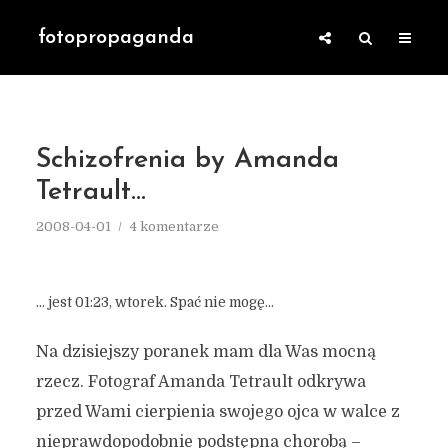
fotopropaganda
Schizofrenia by Amanda
Tetrault…
2008-04-01
4 komentarze
… jest 01:23, wtorek. Spać nie mogę…
Na dzisiejszy poranek mam dla Was mocną
rzecz. Fotograf Amanda Tetrault odkrywa
przed Wami cierpienia swojego ojca w walce z
nieprawdopodobnie podstępna chorobą –