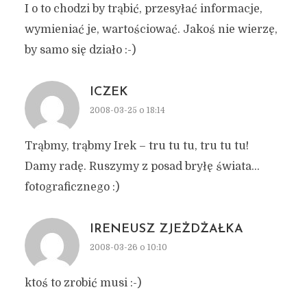
I o to chodzi by trąbić, przesyłać informacje,
wymieniać je, wartościować. Jakoś nie wierzę,
by samo się działo :-)
ICZEK
2008-03-25 o 18:14
Trąbmy, trąbmy Irek – tru tu tu, tru tu tu!
Damy radę. Ruszymy z posad bryłę świata…
fotograficznego :)
IRENEUSZ ZJEŻDŻAŁKA
2008-03-26 o 10:10
ktoś to zrobić musi :-)