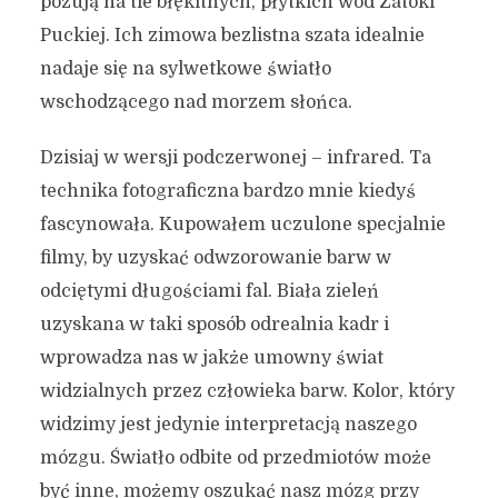
pozują na tle błękitnych, płytkich wód Zatoki
Puckiej. Ich zimowa bezlistna szata idealnie
nadaje się na sylwetkowe światło
wschodzącego nad morzem słońca.
Dzisiaj w wersji podczerwonej – infrared. Ta
technika fotograficzna bardzo mnie kiedyś
fascynowała. Kupowałem uczulone specjalnie
filmy, by uzyskać odwzorowanie barw w
odciętymi długościami fal. Biała zieleń
uzyskana w taki sposób odrealnia kadr i
wprowadza nas w jakże umowny świat
widzialnych przez człowieka barw. Kolor, który
widzimy jest jedynie interpretacją naszego
mózgu. Światło odbite od przedmiotów może
być inne, możemy oszukać nasz mózg przy