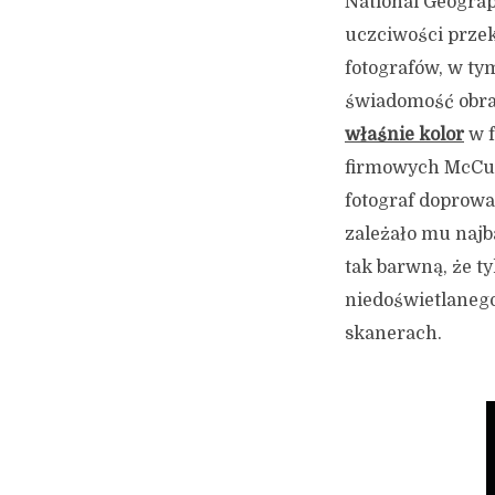
National Geograp
uczciwości przeka
fotografów, w tym
świadomość obraz
właśnie kolor
w f
firmowych McCurr
fotograf doprowa
zależało mu najba
tak barwną, że ty
niedoświetlanego
skanerach.