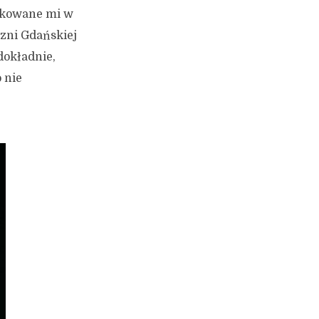
rukowane mi w
czni Gdańskiej
dokładnie,
 nie