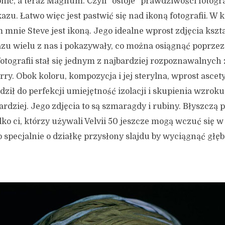
hic, a teraz Magnum. Czyli “ostoje” prawdziwości fotogra
zu. Łatwo więc jest pastwić się nad ikoną fotografii. W 
 mnie Steve jest ikoną. Jego idealne wprost zdjęcia kszt
u wielu z nas i pokazywały, co można osiągnąć poprzez 
otografii stał się jednym z najbardziej rozpoznawalnyc
y. Obok koloru, kompozycja i jej sterylna, wprost ascet
dził do perfekcji
umiejętność
izolacji i skupienia wzrok
rdziej. Jego zdjęcia to są szmaragdy i rubiny. Błyszczą 
lko ci, którzy używali Velvii 50 jeszcze mogą wczuć się w 
 specjalnie o działkę przysłony slajdu by wyciągnąć głęb