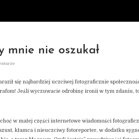
 mnie nie oszukał
entarze
aził się najbardziej uczciwej fotograficznie społecznośc
afom! Jeśli wyczuwacie odrobinę ironii w tym zdaniu, t
i choć w małej części internetowe wiadomości fotografic
 oszust, kłamca i nieuczciwy fotoreporter, w dodatku syg