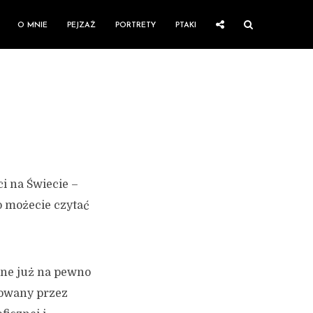
O MNIE
PEJZAŻ
PORTRETY
PTAKI
i na Świecie –
o możecie czytać
zne już na pewno
nowany przez