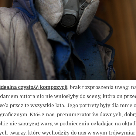
idealna czystość kompozycji
; brak rozproszenia uwagi n
zdaniem autora nic nie wniosłyby do sceny, która on prze
’a przez te wszystkie lata. Jego portrety były dla mnie 
ograficznym. Któż z nas, prenumeratorów dawnych, do
hic nie zagryzał warg w podnieceniu oglądając na okład
ch twarzy, które wychodziły do nas w swym trójwymiarze