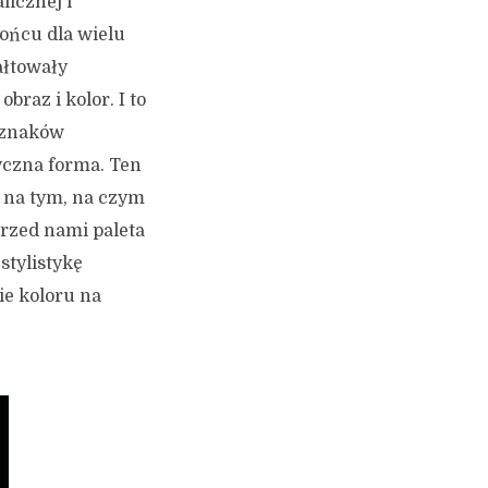
ficznej i
końcu dla wielu
ałtowały
obraz i kolor.
I to
h znaków
yczna forma. Ten
u na tym, na czym
przed nami paleta
stylistykę
ie koloru na