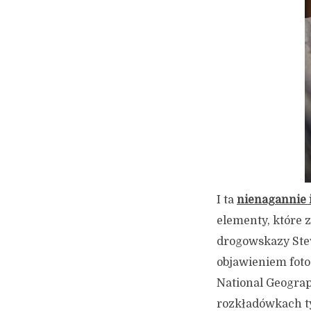
I ta
nienagannie 
elementy, które 
drogowskazy Steve
objawieniem fot
National Geograp
rozkładówkach ty