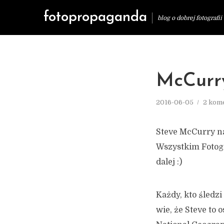
fotopropaganda
blog o dobrej fotografii
McCurry
2016-06-05
2 kom
Steve McCurry nar
Wszystkim Fotogr
dalej :)
Każdy, kto śledz
wie, że Steve to