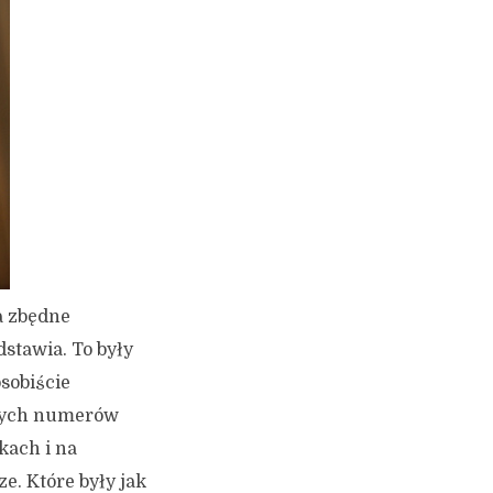
a zbędne
dstawia. To były
osobiście
brych numerów
kach i na
. Które były jak