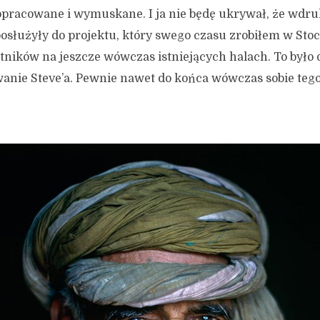
opracowane i wymuskane. I ja nie będę ukrywał, że wd
posłużyły do projektu, który swego czasu zrobiłem w Sto
otników na jeszcze wówczas istniejących halach. To było 
anie Steve’a. Pewnie nawet do końca wówczas sobie tego