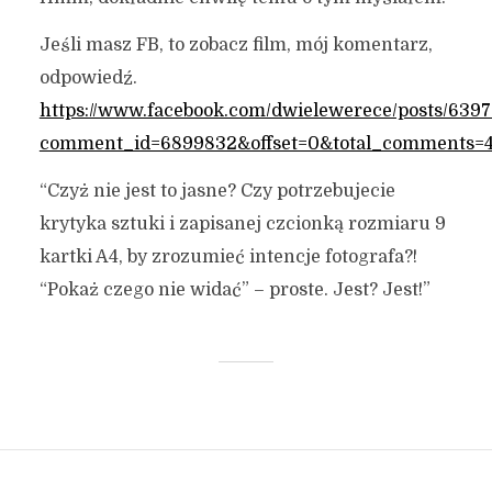
Jeśli masz FB, to zobacz film, mój komentarz,
odpowiedź.
https://www.facebook.com/dwielewerece/posts/63
comment_id=6899832&offset=0&total_comments=4&
“Czyż nie jest to jasne? Czy potrzebujecie
krytyka sztuki i zapisanej czcionką rozmiaru 9
kartki A4, by zrozumieć intencje fotografa?!
“Pokaż czego nie widać” – proste. Jest? Jest!”