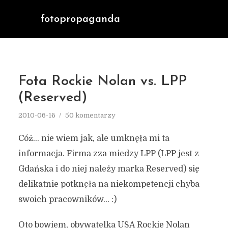
fotopropaganda
Fota Rockie Nolan vs. LPP
(Reserved)
2010-06-16
50 komentarzy
Cóż… nie wiem jak, ale umknęła mi ta
informacja. Firma zza miedzy LPP (LPP jest z
Gdańska i do niej należy marka Reserved) się
delikatnie potknęła na niekompetencji chyba
swoich pracowników… :)
Oto bowiem, obywatelka USA Rockie Nolan