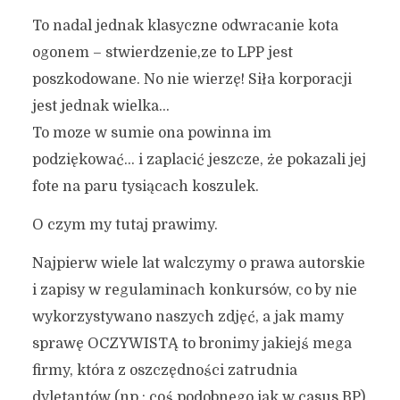
To nadal jednak klasyczne odwracanie kota
ogonem – stwierdzenie,ze to LPP jest
poszkodowane. No nie wierzę! Siła korporacji
jest jednak wielka…
To moze w sumie ona powinna im
podziękować… i zaplacić jeszcze, że pokazali jej
fote na paru tysiącach koszulek.
O czym my tutaj prawimy.
Najpierw wiele lat walczymy o prawa autorskie
i zapisy w regulaminach konkursów, co by nie
wykorzystywano naszych zdjęć, a jak mamy
sprawę OCZYWISTĄ to bronimy jakiejś mega
firmy, która z oszczędności zatrudnia
dyletantów (np.: coś podobnego jak w casus BP)