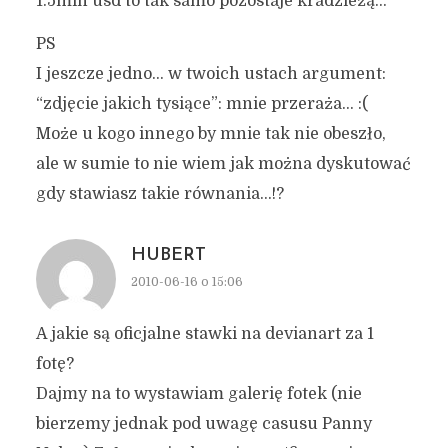
1.5mln usd to tak samo pozostaje kradzieżą…
PS
I jeszcze jedno… w twoich ustach argument:
“zdjęcie jakich tysiące”: mnie przeraża… :(
Może u kogo innego by mnie tak nie obeszło,
ale w sumie to nie wiem jak można dyskutować
gdy stawiasz takie równania…!?
HUBERT
2010-06-16 o 15:06
A jakie są oficjalne stawki na devianart za 1
fotę?
Dajmy na to wystawiam galerię fotek (nie
bierzemy jednak pod uwagę casusu Panny