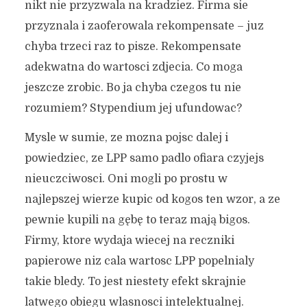
nikt nie przyzwala na kradziez. Firma sie
przyznala i zaoferowala rekompensate – juz
chyba trzeci raz to pisze. Rekompensate
adekwatna do wartosci zdjecia. Co moga
jeszcze zrobic. Bo ja chyba czegos tu nie
rozumiem? Stypendium jej ufundowac?
Mysle w sumie, ze mozna pojsc dalej i
powiedziec, ze LPP samo padlo ofiara czyjejs
nieuczciwosci. Oni mogli po prostu w
najlepszej wierze kupic od kogos ten wzor, a ze
pewnie kupili na gębę to teraz mają bigos.
Firmy, ktore wydaja wiecej na reczniki
papierowe niz cala wartosc LPP popelnialy
takie bledy. To jest niestety efekt skrajnie
latwego obiegu wlasnosci intelektualnej.