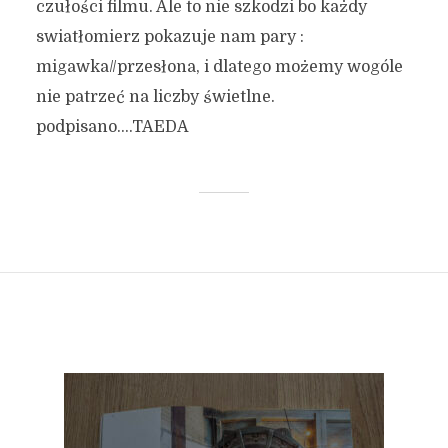
czułości filmu. Ale to nie szkodzi bo każdy
swiatłomierz pokazuje nam pary :
migawka//przesłona, i dlatego możemy wogóle
nie patrzeć na liczby świetlne.
podpisano….TAEDA