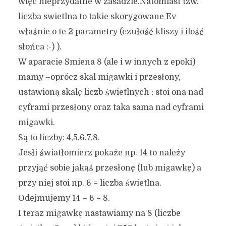
więc nieprzydatne w zasadzie.Natomiast tzw.
liczba swietlna to takie skorygowane Ev
właśnie o te 2 parametry (czułość kliszy i ilość
słońca :-) ).
W aparacie Smiena 8 (ale i w innych z epoki)
mamy –oprócz skal migawki i przesłony,
ustawioną skalę liczb świetlnych ; stoi ona nad
cyframi przesłony oraz taka sama nad cyframi
migawki.
Są to liczby: 4,5,6,7,8.
Jesłi światłomierz pokaże np. 14 to należy
przyjąć sobie jakąś przesłonę (lub migawkę) a
przy niej stoi np. 6 = liczba świetlna.
Odejmujemy 14 – 6 = 8.
I teraz migawkę nastawiamy na 8 (liczbe