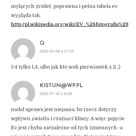
mylących źródeł. poprawna i pełna tabela ev
wygląda tak.
http://pl.wikipedia.org/wiki/EV_%28fotografia%29
Q
2010-01-06 o 17:59
1/4 tylko 1,4, albo jak kto woli pierwiastek z 2 ;)
KISTUN@WP.PL
2012-07-14 o 11:34
nadal sprawa jest niejasna, bo rzecz dotyczy
wpływu światła i czułości kliszy. A więc pojęcie
Ev jest chyba niezależne od tych zmiennych–a