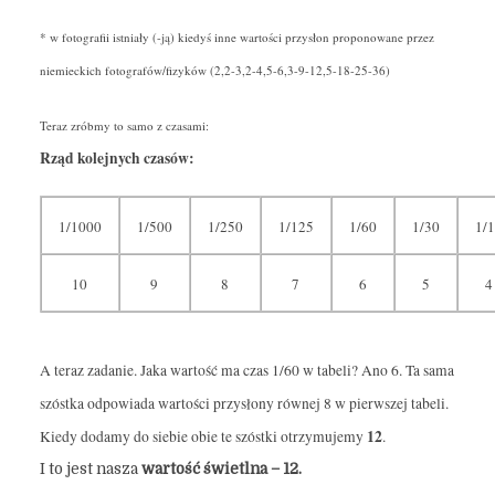
* w fotografii istniały (-ją) kiedyś inne wartości przysłon proponowane przez
niemieckich fotografów/fizyków (2,2-3,2-4,5-6,3-9-12,5-18-25-36)
Teraz zróbmy to samo z czasami:
Rząd kolejnych czasów:
1/1000
1/500
1/250
1/125
1/60
1/30
1/
10
9
8
7
6
5
4
A teraz zadanie. Jaka wartość ma czas 1/60 w tabeli? Ano 6. Ta sama
szóstka odpowiada wartości przysłony równej 8 w pierwszej tabeli.
12
Kiedy dodamy do siebie obie te szóstki otrzymujemy
.
I to jest nasza
wartość świetlna – 12.