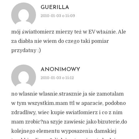
GUERILLA
2010-01-03 o 15:09
mój światłomierz mierzy też w EV właśnie. Ale
za diabła nie wiem do czego taki pomiar
przydatny :)
ANONIMOWY
2010-01-03 o 15:12
no wlasnie wlasnie.strasznie ja sie zamotalam
w tym wszystkim.mam ttl w aparacie, podobno
zdradliwy, wiec kupie swiatlomierz i co z nim
mam zrobic?na szyje zawiesic jako bizuterie,do
kolejnego elementu wyposazenia damskiej