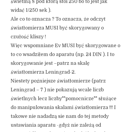
świetlną 8 pod którą stoi 250 bo to jest jak
widać 1/250 sek ).
Ale co to oznacza ? To oznacza, że odczyt
światłomierza MUSI być skorygowany o
czułość kliszy !
Więc wspomniane Ev MUSI być skorygowane o
to co wsadziłem do aparatu (np. 24 DIN ). I to
skorygowanie jest –patrz na skalę
światłomierza Leningrad-2.
Niestety poźniejsze światłomierze (patrz
Leningrad – 7 ) nie pokazują wcale liczb
świetlnych lecz liczby""pomocnicze"" służące
do manipulowania skalami światłomierza !!! I
takowe nie nadadzą sie nam do tej metody
ustawiania aparatu -gdyż nie zależą od