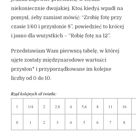
niekoniecznie dwojakiej. Ktoś kiedyś wpadł na
pomysł, żeby zamiast mówić: “Zrobię fotę przy
czasie 1/60 i przysłonie 8”, powiedzieć to krócej
i jasno dla wszystkich – “Robię fotę na 12”.
Przedstawiam Wam pierwszą tabelę, w której
ujęte zostały międzynarodowe wartości
przysłon* i przyporządkowane im kolejne
liczby od 0 do 10.
Rząd kolejnych sił światła:
1
1/4
2
2,8
4
5,6
8
11
16
0
1
2
3
4
5
6
7
8