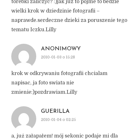
torebki zaliczyc? :)jak juz to pojme to bedzie
wielki krok w dziedzinie fotografii –
naprawde.serdeczne dzieki za poruszenie tego
tematu Iczku.Lilly
ANONIMOWY
2010-01-03 o 15:28
krok w odkrywaniu fotografii chcialam
napisac, ja foto swiata nie
zmienie:)pozdrawiam.Lilly
GUERILLA
2010-01-04 o 02:25
a, już załapałem! mój sekonic podaje mi dla