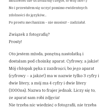
możliwość nie uczenia się czegoś, to why not!?:)
No i przestałem się uczyć pomimo ewidentnych
zdolności do języków…
Po prostu mechanizm – nie musisz! – zadziałał.
Związek z fotografią?
Prosty!
Oto jestem młoda, ponętną nastolatką i
dostałam pod choinkę aparat. Cyfrowy, a jakże!
Mój chłopak pęka z zazdrości, bo jego aparat
(cyfrowy – a jakże!) ma w nazwie tylko 3 cyfry i
dwie litery, a mój ma 4 cyfry i dwie litery
(1000ns). Nazwa to frajer jednak. Liczy się to,
że aparat sam robi zdjęcia!
Nie trzeba nic wiedzieć o fotografii, nie trzeba