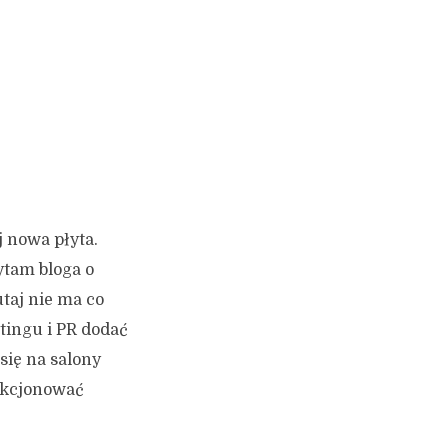
j nowa płyta.
tam bloga o
taj nie ma co
tingu i PR dodać
się na salony
unkcjonować