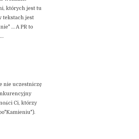
, których jest tu
 tekstach jest
nie" … A PR to
 …
e nie uczestniczę
onkurencyjny
ości Ci, którzy
po"Kamieniu").