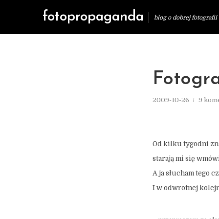
fotopropaganda
blog o dobrej fotografii
Fotogra
2009-10-26
9 kom
Od kilku tygodni zn
starają mi się wmówi
A ja słucham tego cz
I w odwrotnej kolejn