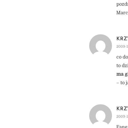
pozd
Marc
KRZ
2009-1
co d
to dz
ma g
– to 
KRZ
2009-1
Fanem