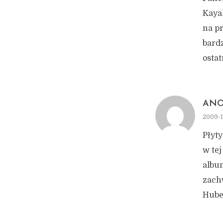
Kaya
na pr
bardz
osta
AN
2009-1
Płyty
w te
album
zach
Hube