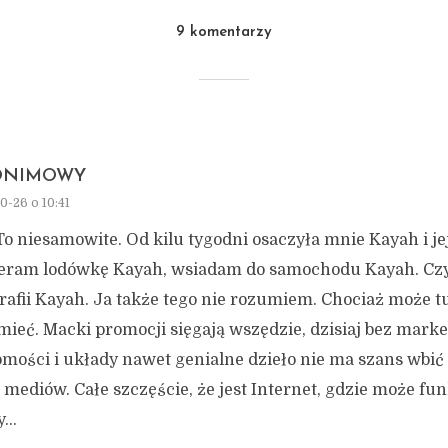
9 komentarzy
ONIMOWY
0-26 o 10:41
To niesamowite. Od kilu tygodni osaczyła mnie Kayah i je
eram lodówkę Kayah, wsiadam do samochodu Kayah. Czy
rafii Kayah. Ja także tego nie rozumiem. Chociaż może tu
ieć. Macki promocji sięgają wszędzie, dzisiaj bez marke
mości i układy nawet genialne dzieło nie ma szans wbić 
mediów. Całe szczęście, że jest Internet, gdzie może f
y…