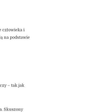
e człowieka i
 ją na podstawie
czy – tak jak
ka. Skuszony