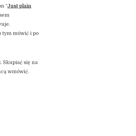
n “
Just plain
nsem
wuje.
 o tym mówić i po
. Skupiać się na
chcą wmówić.