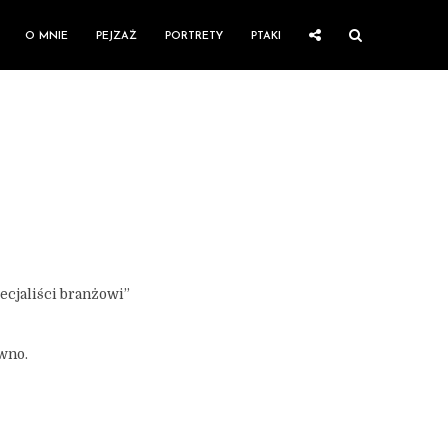
O MNIE
PEJZAŻ
PORTRETY
PTAKI
ecjaliści branżowi”
ówno.