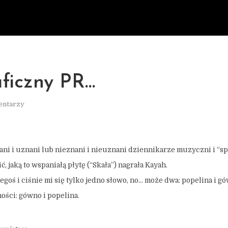
ficzny PR…
entarzy
ani i uznani lub nieznani i nieuznani dziennikarze muzyczni i “sp
ć, jaką to wspaniałą płytę (“Skała”) nagrała Kayah.
egoś i ciśnie mi się tylko jedno słowo, no… może dwa: popelina i g
ości: gówno i popelina.