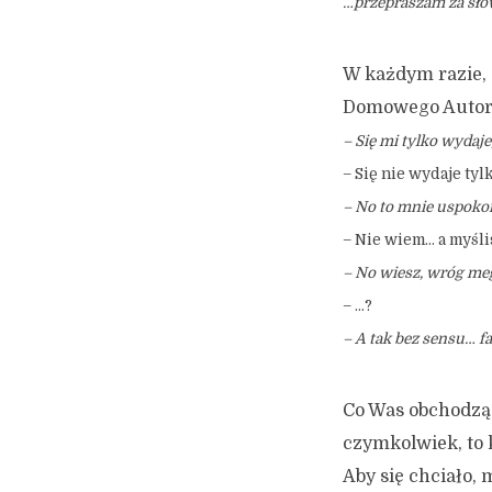
…przepraszam za sł
W każdym razie, 
Domowego Autor
– Się mi tylko wydaje
– Się nie wydaje tyl
– No to mnie uspokoił
– Nie wiem… a myśli
– No wiesz, wróg me
– …?
– A tak bez sensu… f
Co Was obchodzą 
czymkolwiek, to 
Aby się chciało,