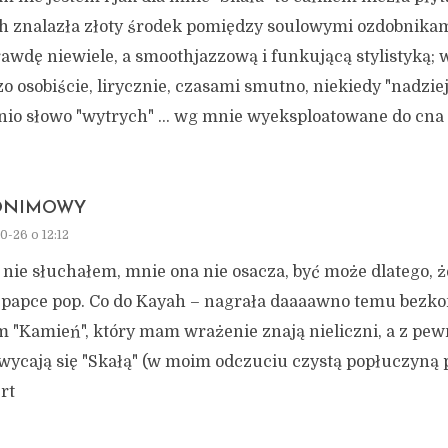
h znalazła złoty środek pomiędzy soulowymi ozdobnikami
awdę niewiele, a smoothjazzową i funkującą stylistyką; w
o osobiście, lirycznie, czasami smutno, niekiedy "nadziej
tnio słowo "wytrych" … wg mnie wyeksploatowane do cna
ONIMOWY
0-26 o 12:12
 nie słuchałem, mnie ona nie osacza, być może dlatego, ż
j papce pop. Co do Kayah – nagrała daaaawno temu bezk
 "Kamień", który mam wrażenie znają nieliczni, a z pewn
wycają się "Skałą" (w moim odczuciu czystą popłuczyną 
rt