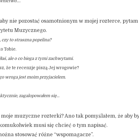
ownictwo….
aby nie pozostać osamotnionym w mojej rozterce, pytam
ytetu Muzycznego.
, czy to straszna popelina?
ko Tobie.
aś, ale o co biega z tymi zachwytami.
sz, że te recenzje piszą Jej wrogowie?
go wroga jest moim przyjacielem.
aktycznie, zagalopowałem się…
moje muzyczne rozterki? Ano tak pomyślałem, że aby by
komukolwiek musi się chcieć o tym napisać.
 można stosować różne “wspomagacze”.