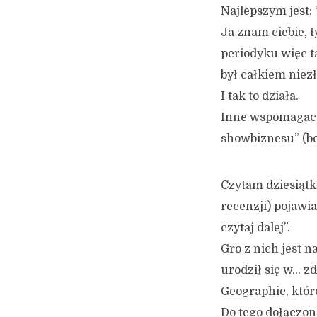
Najlepszym jest: 
Ja znam ciebie, t
periodyku więc ta
był całkiem niezł
I tak to działa.
Inne wspomagacze
showbiznesu” (be
Czytam dziesiątk
recenzji) pojawi
czytaj dalej”.
Gro z nich jest na
urodził się w… z
Geographic, któr
Do tego dołączone