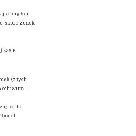
 w jakimś tam
le, skoro Zenek
j kasie
ich (z tych
 “Archiwum –
ał to i to….
ational