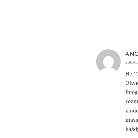
AN
2009-1
Hej! 
Otwi
fotog
rozum
znajo
mass 
każd