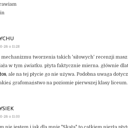
rawiam
in
YCHU
0-26 o 11:28
o mechanizmu tworzenia takich 'siłowych' recenzji masz 
iała w tym światku. płyta faktycznie mierna. głównie dla
łos
, ale na tej płycie go nie używa. Podobna uwaga dotycz
jakieś grafomaństwo na poziomie pierwszej klasy liceum.
YSIEK
0-26 o 11:33
 nie jestem i jak dla mnie "Skała" to całkiem niezła płyt