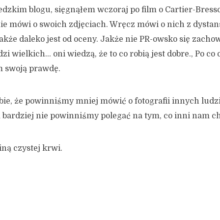
dzkim blogu, sięgnąłem wczoraj po film o Cartier-Bresso
jnie mówi o swoich zdjęciach. Wręcz mówi o nich z dysta
kże daleko jest od oceny. Jakże nie PR-owsko się zacho
zi wielkich… oni wiedzą, że to co robią jest dobre., Po co
m swoją prawdę.
bie, że powinniśmy mniej mówić o fotografii innych ludzi
m bardziej nie powinniśmy polegać na tym, co inni nam 
iną czystej krwi.