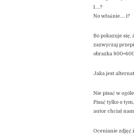
I….?
No właśnie…. i?
Bo pokazuje się, 
zazwyczaj przepis
obrazka 800×600 
Jaka jest altern
Nie pisać w ogóle
Pisać tylko o tym
autor chciał nam
Ocenianie zdjęć 