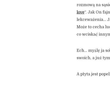
rozmową na sąsie
love
“. Jak On fa
lekceważenia… Ja
Może to cecha lud
co wciskać inny
Ech… myślę ja so
swoich, a już ty
A płyta jest popel