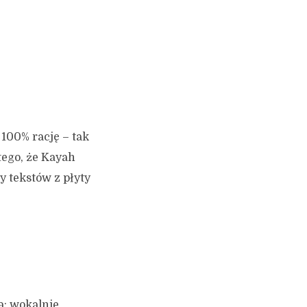
100% rację – tak
tego, że Kayah
y tekstów z płyty
a: wokalnie