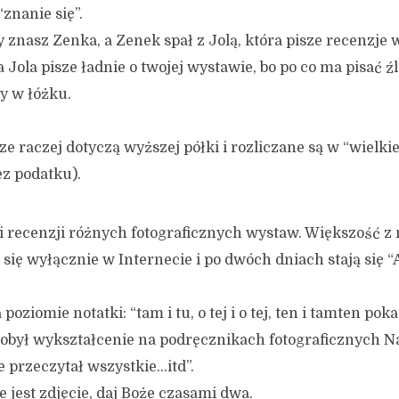
“znanie się”.
y znasz Zenka, a Zenek spał z Jolą, która pisze recenzje
 Jola pisze ładnie o twojej wystawie, bo po co ma pisać ź
y w łóżku.
 raczej dotyczą wyższej półki i rozliczane są w “wielkie
z podatku).
i recenzji różnych fotograficznych wystaw. Większość z n
a się wyłącznie w Internecie i po dwóch dniach stają się
 poziomie notatki: “tam i tu, o tej i o tej, ten i tamten pokaz
dobył wykształcenie na podręcznikach fotograficznych N
e przeczytał wszystkie…itd”.
 jest zdjęcie, daj Boże czasami dwa.