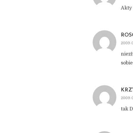
Akty 
ROS
2009-0
niez
sobie
KRZ
2009-0
tak D