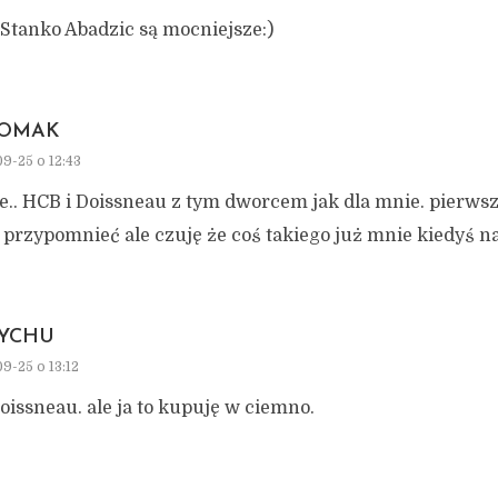
Stanko Abadzic są mocniejsze:)
OMAK
9-25 o 12:43
łe.. HCB i Doissneau z tym dworcem jak dla mnie. pierw
 przypomnieć ale czuję że coś takiego już mnie kiedyś n
YCHU
9-25 o 13:12
oissneau. ale ja to kupuję w ciemno.