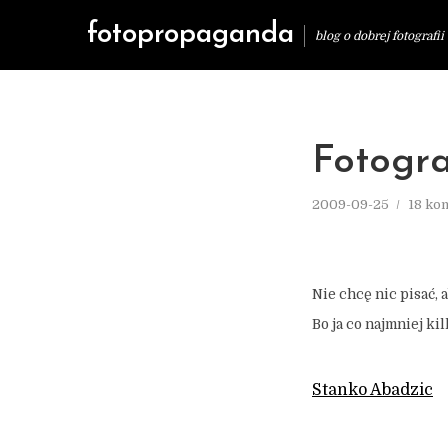
fotopropaganda
blog o dobrej fotografii
Fotogr
2009-09-25
18 ko
Nie chcę nic pisać, 
Bo ja co najmniej k
Stanko Abadzic