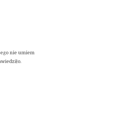
szego nie umiem
awiedziło.