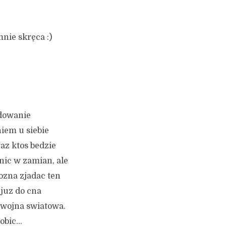
mnie skręca :)
adowanie
iem u siebie
raz ktos bedzie
nic w zamian, ale
ozna zjadac ten
 juz do cna
I wojna swiatowa.
robic…