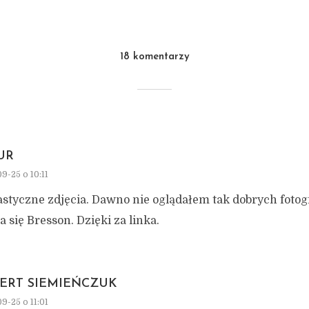
18 komentarzy
UR
9-25 o 10:11
styczne zdjęcia. Dawno nie oglądałem tak dobrych fotogr
a się Bresson. Dzięki za linka.
ERT SIEMIEŃCZUK
9-25 o 11:01