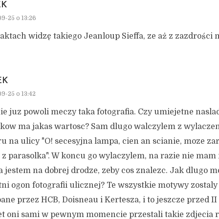
EK
9-25 o 13:26
aktach widzę takiego Jeanloup Sieffa, ze aż z zazdrości 
EK
9-25 o 13:42
ie juz powoli meczy taka fotografia. Czy umiejetne nasl
ykow ma jakas wartosc? Sam dlugo walczylem z wylaczen
u na ulicy "O! secesyjna lampa, cien an scianie, moze za
 z parasolka". W koncu go wylaczylem, na razie nie mam 
 jestem na dobrej drodze, zeby cos znalezc. Jak dlugo m
tni ogon fotografii ulicznej? Te wszystkie motywy zostaly
ane przez HCB, Doisneau i Kertesza, i to jeszcze przed I
t oni sami w pewnym momencie przestali takie zdjecia 