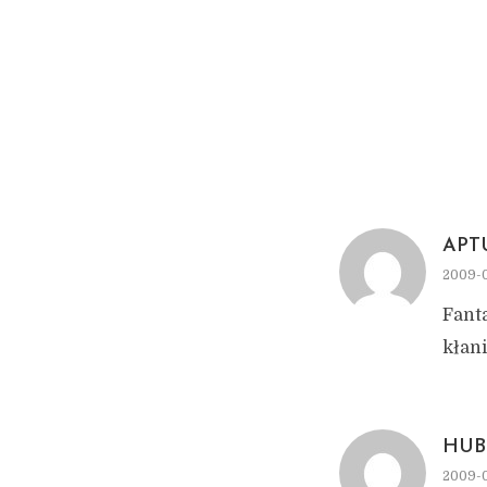
APT
2009-0
Fanta
kłani
HUB
2009-0