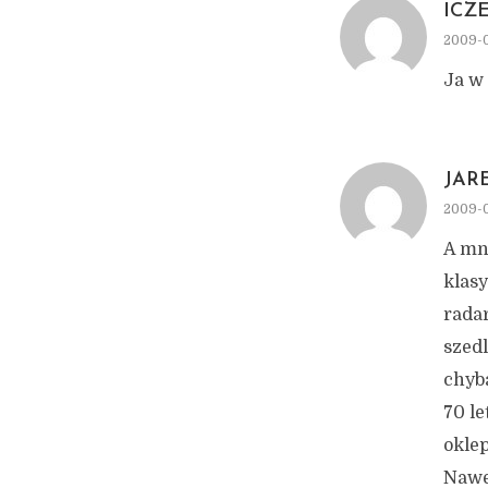
ICZ
2009-0
Ja w 
JAR
2009-0
A mn
klas
radar
szedl
chyba
70 le
oklep
Nawe