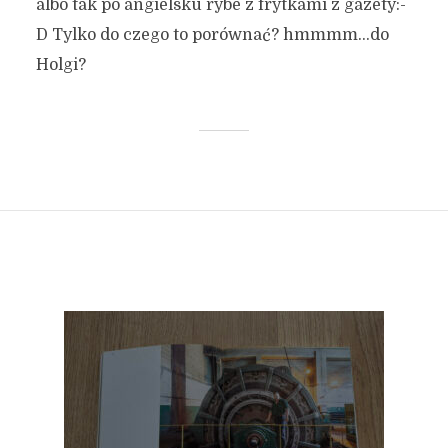
albo tak po angielsku rybe z frytkami z gazety:-
D Tylko do czego to porównać? hmmmm…do
Holgi?