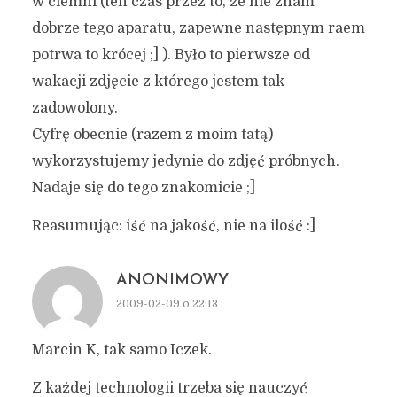
w ciemni (ten czas przez to, że nie znam
dobrze tego aparatu, zapewne następnym raem
potrwa to krócej ;] ). Było to pierwsze od
wakacji zdjęcie z którego jestem tak
zadowolony.
Cyfrę obecnie (razem z moim tatą)
wykorzystujemy jedynie do zdjęć próbnych.
Nadaje się do tego znakomicie ;]
Reasumując: iść na jakość, nie na ilość :]
ANONIMOWY
2009-02-09 o 22:13
Marcin K, tak samo Iczek.
Z każdej technologii trzeba się nauczyć